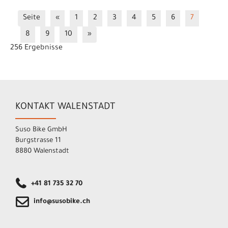
Seite
«
1
2
3
4
5
6
7
8
9
10
»
256 Ergebnisse
KONTAKT WALENSTADT
Suso Bike GmbH
Burgstrasse 11
8880 Walenstadt
+41 81 735 32 70
info@susobike.ch