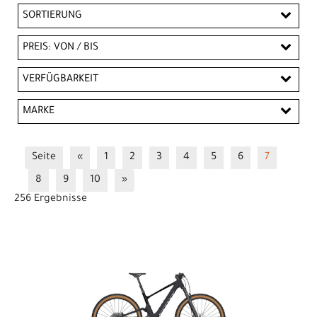
SORTIERUNG
PREIS: VON / BIS
CHF
VERFÜGBARKEIT
CHF
MARKE
PREISFILTER ANWENDEN
Amflow
BIXS
Riese & Müller
Scott
Seite
«
1
2
3
4
5
6
7
Trek
8
9
10
»
256 Ergebnisse