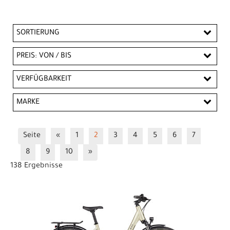
SORTIERUNG
PREIS: VON / BIS
CHF
VERFÜGBARKEIT
CHF
MARKE
PREISFILTER ANWENDEN
BIXS
Diamant
Scott
Trek
Seite
«
1
2
3
4
5
6
7
8
9
10
»
138 Ergebnisse