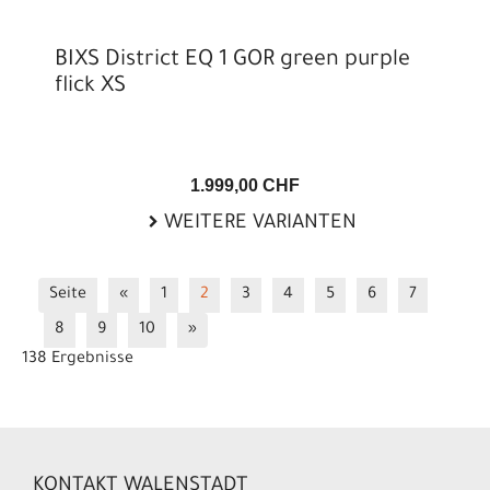
BIXS District EQ 1 GOR green purple
flick XS
1.999,00 CHF
WEITERE VARIANTEN
Seite
«
1
2
3
4
5
6
7
8
9
10
»
138 Ergebnisse
KONTAKT WALENSTADT