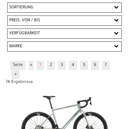
SORTIERUNG
PREIS: VON / BIS
CHF
VERFÜGBARKEIT
CHF
MARKE
PREISFILTER ANWENDEN
BIXS
Scott
Trek
Seite
«
1
2
3
4
5
6
7
»
74 Ergebnisse