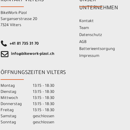
KONTAKT VILTERS
UNSER
UNTERNEHMEN
BikeWork-Pizol
Sarganserstrasse 20
Kontakt
7324 Vilters
Team
Datenschutz
AGB
+41 81 735 31 70
Batterieentsorgung
info@bikework-pizol.ch
Impressum
ÖFFNUNGSZEITEN VILTERS
Montag
13:15 - 18:30
Dienstag
13:15 - 18:30
Mittwoch
13:15 - 18:30
Donnerstag
13:15 - 18:30
Freitag
13:15 - 18:30
Samstag
geschlossen
Sonntag
geschlossen