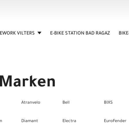
KEWORK VILTERS
E-BIKE STATION BAD RAGAZ
BIKE
 Marken
Atranvelo
Bell
BIXS
in
Diamant
Electra
EuroFender