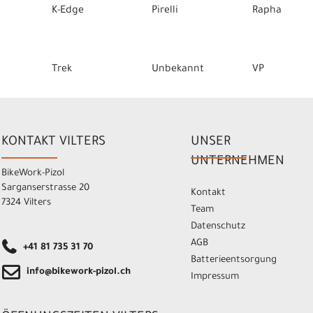
K-Edge
Pirelli
Rapha
Trek
Unbekannt
VP
KONTAKT VILTERS
UNSER
UNTERNEHMEN
BikeWork-Pizol
Sarganserstrasse 20
Kontakt
7324 Vilters
Team
Datenschutz
AGB
+41 81 735 31 70
Batterieentsorgung
info@bikework-pizol.ch
Impressum