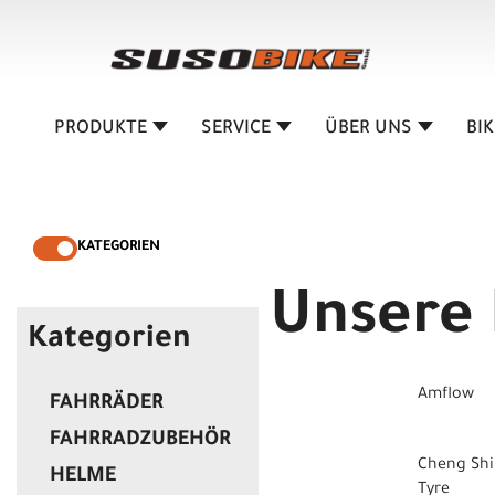
PRODUKTE
SERVICE
ÜBER UNS
BI
KATEGORIEN
Unsere
Kategorien
Amflow
FAHRRÄDER
FAHRRADZUBEHÖR
Cheng Sh
HELME
Tyre