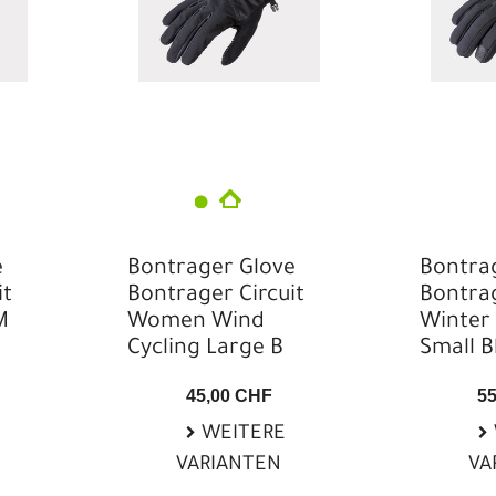
e
Bontrager Glove
Bontra
it
Bontrager Circuit
Bontrag
M
Women Wind
Winter 
Cycling Large B
Small B
45,00 CHF
5
WEITERE
VARIANTEN
VA