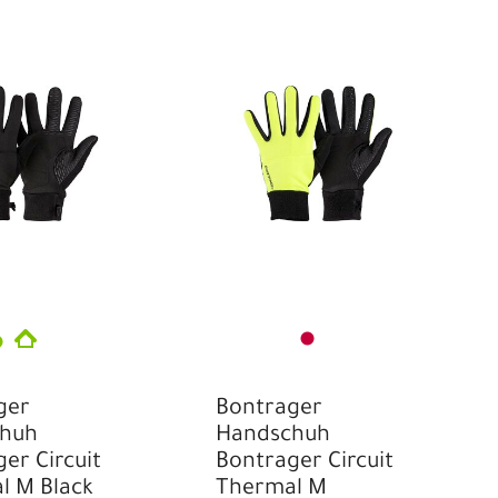
ger
Bontrager
huh
Handschuh
er Circuit
Bontrager Circuit
l M Black
Thermal M