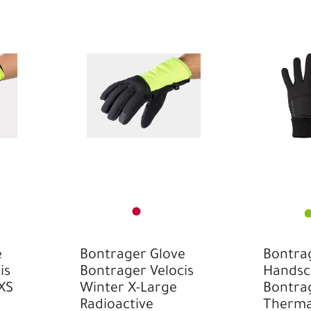
e
Bontrager Glove
Bontra
is
Bontrager Velocis
Handsc
XS
Winter X-Large
Bontrag
Radioactive
Therma