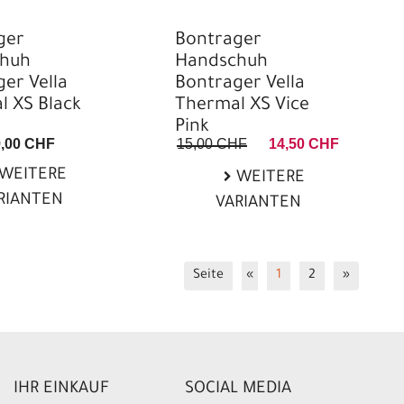
ger
Bontrager
huh
Handschuh
er Vella
Bontrager Vella
l XS Black
Thermal XS Vice
Pink
9,00 CHF
15,00 CHF
14,50 CHF
WEITERE
WEITERE
RIANTEN
VARIANTEN
Seite
«
1
2
»
IHR EINKAUF
SOCIAL MEDIA