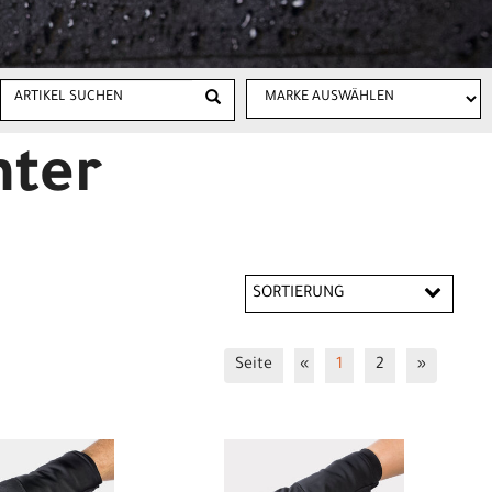
nter
SORTIERUNG
Seite
«
1
2
»