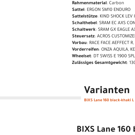
Rahmenmaterial
: Carbon
Sattel
: ERGON SM10 ENDURO
Sattelstütze
: KIND SHOCK LEV 
Schalthebel
: SRAM EC AXS CO
Schaltwerk
: SRAM GX EAGLE AX
Steuersatz
: ACROS CUSTOMIZE
Vorbau
: RACE FACE AEFFECT R
Vorderreifen
: ONZA AQUILA, K
Wheelset
: DT SWISS E 1900 S
Zulässiges Gesamtgewicht
: 13
Varianten
BIXS Lane 160 black-khaki L
BIXS Lane 160 