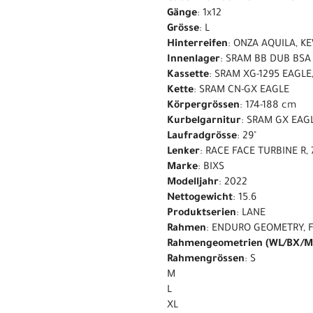
Gänge
: 1x12
Grösse
: L
Hinterreifen
: ONZA AQUILA, K
Innenlager
: SRAM BB DUB BSA
Kassette
: SRAM XG-1295 EAGLE
Kette
: SRAM CN-GX EAGLE
Körpergrössen
: 174-188 cm
Kurbelgarnitur
: SRAM GX EAGL
Laufradgrösse
: 29"
Lenker
: RACE FACE TURBINE R
Marke
: BIXS
Modelljahr
: 2022
Nettogewicht
: 15.6
Produktserien
: LANE
Rahmen
: ENDURO GEOMETRY, 
Rahmengeometrien (WL/BX/M
Rahmengrössen
: S
M
L
XL