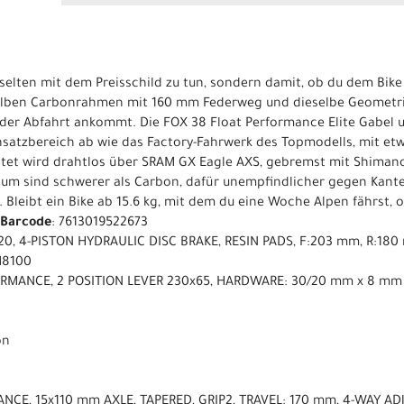
selten mit dem Preisschild zu tun, sondern damit, ob du dem Bike
selben Carbonrahmen mit 160 mm Federweg und dieselbe Geometrie
 der Abfahrt ankommt. Die FOX 38 Float Performance Elite Gabel 
satzbereich ab wie das Factory-Fahrwerk des Topmodells, mit et
ltet wird drahtlos über SRAM GX Eagle AXS, gebremst mit Shiman
ium sind schwerer als Carbon, dafür unempfindlicher gegen Kant
 Bleibt ein Bike ab 15.6 kg, mit dem du eine Woche Alpen fährst,
Barcode
: 7613019522673
0, 4-PISTON HYDRAULIC DISC BRAKE, RESIN PADS, F:203 mm, R:180
M8100
ORMANCE, 2 POSITION LEVER 230x65, HARDWARE: 30/20 mm x 8 mm
on
NCE, 15x110 mm AXLE, TAPERED, GRIP2, TRAVEL: 170 mm, 4-WAY AD