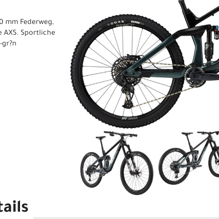
60 mm Federweg,
 AXS. Sportliche
-gr?n
ails