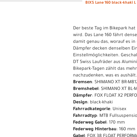
BIXS Lane 160 black-khaki L
Der beste Tag im Bikepark hat 
wird. Das Lane 160 fährt den
damit genau das, worauf es in
Dämpfer decken denselben Ein
Einstellmöglichkeiten. Gescha
DT Swiss Laufräder aus Alumin
Bikepark-Tagen zählt das mehr.
nachzudenken, was es aushält.
Bremsen
: SHIMANO XT BR-M812
Bremshebel
: SHIMANO XT BL-
Dämpfer
: FOX FLOAT X2 PERF
Design
: black-khaki
Fahrradkategorie
: Unisex
Fahrradtyp
: MTB Fullsuspensi
Federweg Gabel
: 170 mm
Federweg Hinterbau
: 160 mm
Gabel
: FOX 38 FLOAT PERFORMA