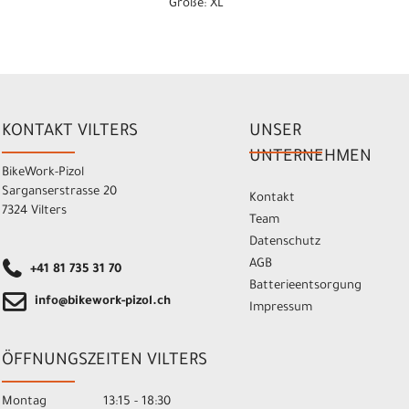
Größe: XL
KONTAKT VILTERS
UNSER
UNTERNEHMEN
BikeWork-Pizol
Sarganserstrasse 20
Kontakt
7324 Vilters
Team
Datenschutz
AGB
+41 81 735 31 70
Batterieentsorgung
info@bikework-pizol.ch
Impressum
ÖFFNUNGSZEITEN VILTERS
Montag
13:15 - 18:30