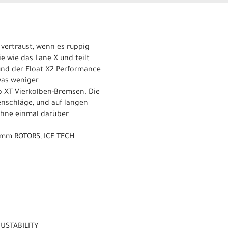
 vertraust, wenn es ruppig
 wie das Lane X und teilt
und der Float X2 Performance
was weniger
o XT Vierkolben-Bremsen. Die
enschläge, und auf langen
 ohne einmal darüber
 mm ROTORS, ICE TECH
JUSTABILITY