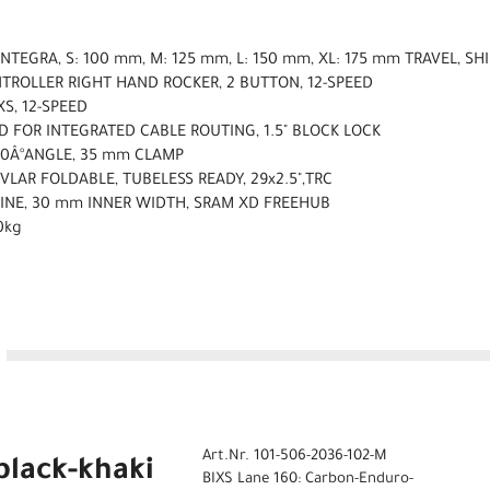
INTEGRA, S: 100 mm, M: 125 mm, L: 150 mm, XL: 175 mm TRAVEL, 
NTROLLER RIGHT HAND ROCKER, 2 BUTTON, 12-SPEED
S, 12-SPEED
D FOR INTEGRATED CABLE ROUTING, 1.5" BLOCK LOCK
, 0Â°ANGLE, 35 mm CLAMP
EVLAR FOLDABLE, TUBELESS READY, 29x2.5",TRC
PLINE, 30 mm INNER WIDTH, SRAM XD FREEHUB
0kg
Art.Nr. 101-506-2036-102-M
black-khaki
BIXS Lane 160: Carbon-Enduro-