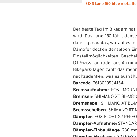
BIXS Lane 160 blue metallic
Der beste Tag im Bikepark hat 
wird. Das Lane 160 fährt den
damit genau das, worauf es in
Dämpfer decken denselben Ein
Einstellmöglichkeiten. Gescha
DT Swiss Laufräder aus Alumin
Bikepark-Tagen zählt das mehr.
nachzudenken, was es aushält.
Barcode
: 7613019534164
Bremsaufnahme
: POST MOUN
Bremsen
: SHIMANO XT BL-M810
Bremshebel
: SHIMANO XT BL-
Bremsscheiben
: SHIMANO RT-
Dämpfer
: FOX FLOAT X2 PERF
Dämpfer-Aufnahme
: STANDA
Dämpfer-Einbaulänge
: 230 m