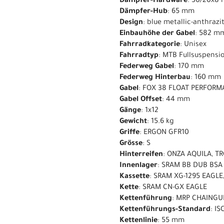
Dämpfer-Hardware
: 30/20x8
Dämpfer-Hub
: 65 mm
Design
: blue metallic-anthrazi
Einbauhöhe der Gabel
: 582 m
Fahrradkategorie
: Unisex
Fahrradtyp
: MTB Fullsuspensi
Federweg Gabel
: 170 mm
Federweg Hinterbau
: 160 mm
Gabel
: FOX 38 FLOAT PERFORMA
Gabel Offset
: 44 mm
Gänge
: 1x12
Gewicht
: 15.6 kg
Griffe
: ERGON GFR10
Grösse
: S
Hinterreifen
: ONZA AQUILA, TR
Innenlager
: SRAM BB DUB BS
Kassette
: SRAM XG-1295 EAGLE,
Kette
: SRAM CN-GX EAGLE
Kettenführung
: MRP CHAINGUI
Kettenführungs-Standard
: IS
Kettenlinie
: 55 mm