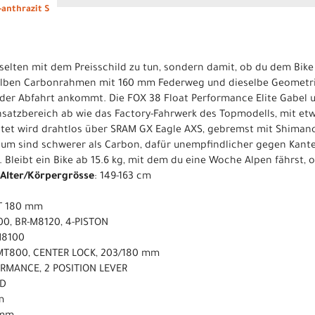
-anthrazit S
selten mit dem Preisschild zu tun, sondern damit, ob du dem Bike
selben Carbonrahmen mit 160 mm Federweg und dieselbe Geometrie
 der Abfahrt ankommt. Die FOX 38 Float Performance Elite Gabel 
satzbereich ab wie das Factory-Fahrwerk des Topmodells, mit et
ltet wird drahtlos über SRAM GX Eagle AXS, gebremst mit Shiman
ium sind schwerer als Carbon, dafür unempfindlicher gegen Kant
 Bleibt ein Bike ab 15.6 kg, mit dem du eine Woche Alpen fährst,
Alter/Körpergrösse
: 149-163 cm
T 180 mm
0, BR-M8120, 4-PISTON
M8100
MT800, CENTER LOCK, 203/180 mm
ORMANCE, 2 POSITION LEVER
RD
m