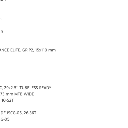
 mm
t
m
on
NCE ELITE, GRIP2, 15x110 mm
C, 29x2.5", TUBELESS READY
A 73 mm MTB WIDE
 10-52T
DE ISCG-05, 26-36T
CG-05