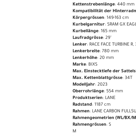
Kettenstrebenlänge
: 440 mm
Kompatibilität der Hinterrad
Körpergrössen
: 149-163 cm
Kurbelgarnitur
: SRAM GX EAGL
Kurbellänge
: 165 mm
Laufradgrösse
: 29"
Lenker
: RACE FACE TURBINE R
Lenkerbreite
: 780 mm
Lenkerhöhe
: 20 mm
Marke
: BIXS
Max. Einstecktiefe der Sattel
Max. Kettenblattgrösse
: 34T
Modelljahr
: 2023
Oberrohrlänge
: 554 mm
Produktserien
: LANE
Radstand
: 1187 cm
Rahmen
: LANE CARBON FULLS
Rahmengeometrien (WL/BX/M
Rahmengrössen
: S
M