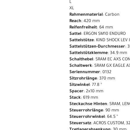
L
XL
Rahmenmaterial
: Carbon
Reach
: 420 mm
Reifenfreiheit
: 64 mm
Sattel
: ERGON SM10 ENDURO
Sattelstütze
: KIND SHOCK LEV 
Sattelstützen-Durchmesser
: 
Sattelstützklemme
: 34.9 mm
Schalthebel
: SRAM EC AXS CO
Schaltwerk
: SRAM GX EAGLE AX
Seriennummer
: 0132
Sitzrohrlänge
: 370 mm
Sitzwinkel
: 77.8 °
Spacer
: 2x10 mm
Stack
: 619 mm
Steckachse Hinten
: SRAM, LE
Steuerrohrlänge
: 90 mm
Steuerrohrwinkel
: 64.5 °
Steuersatz
: ACROS CUSTOM, 32
Tretlagerabsenkung
: 30 mm