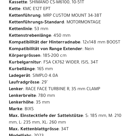
Kassette
: SHIMANO CS-M6100, 10-51T
Kette
: KMC E12T EPT
Kettenführung
: MRP CUSTOM MOUNT 34-38T
Kettenführungs-Standard
: MOTORMONTAGE
Kettenlinie
: 53 mm
Kettenstrebenlänge
: 450 mm
Kompatibilität der Hinterradnabe
: 12x148 mm BOOST
Kompatibilität von Range Extender
: Nein
Körpergrössen
: 185-200 cm
Kurbelgarnitur
: FSA CK762 WIDER, ISIS, 34T
Kurbellänge
: 165 mm
Ladegerät
: SIMPLO 4.0A
Laufradgrösse
: 29"
Lenker
: RACE FACE TURBINE R, 35 mm CLAMP
Lenkerbreite
: 780 mm
Lenkerhöhe
: 35 mm
Marke
: BIXS
Max. Einstecktiefe der Sattelstütze
: S: 185 mm, M: 210
mm, L: 235 mm, XL: 260 mm
Max. Kettenblattgrösse
: 34T