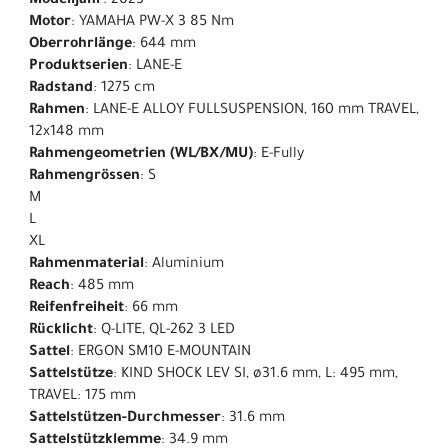
Modelljahr
: 2023
Motor
: YAMAHA PW-X 3 85 Nm
Oberrohrlänge
: 644 mm
Produktserien
: LANE-E
Radstand
: 1275 cm
Rahmen
: LANE-E ALLOY FULLSUSPENSION, 160 mm TRAVEL,
12x148 mm
Rahmengeometrien (WL/BX/MU)
: E-Fully
Rahmengrössen
: S
M
L
XL
Rahmenmaterial
: Aluminium
Reach
: 485 mm
Reifenfreiheit
: 66 mm
Rücklicht
: Q-LITE, QL-262 3 LED
Sattel
: ERGON SM10 E-MOUNTAIN
Sattelstütze
: KIND SHOCK LEV SI, ø31.6 mm, L: 495 mm,
TRAVEL: 175 mm
Sattelstützen-Durchmesser
: 31.6 mm
Sattelstützklemme
: 34.9 mm