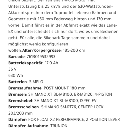
unkompliziert. Der Yamaha PW-X3 Motor mit
Unterstützung bis 25 km/h und der 630-Wattstunden-
Akku entsprechen dem Topmodell, ebenso Rahmen und
Geometrie mit 160 mm Federweg hinten und 170 mm
vorne. Damit fährt es in der Abfahrt exakt wie das Lane-
EX und unterscheidet sich nur dort, wo es ums Bedienen
geht. Für alle, die Bikepark-Tage sammeln und dabei
möglichst wenig konfigurieren
wollen.
Alter/Körpergrösse
: 185-200 cm
Barcode
: 7613019532993
Batteriekapazität
: 17.0 Ah
36 V
630 Wh
Batterien
: SIMPLO
Bremsaufnahme
: POST MOUNT 180 mm
Bremsen
: SHIMANO XT BL-M8100, BR-M8120, 4-PISTON
Bremshebel
: SHIMANO XT BL-M8100, ISPEC EV
Bremsscheiben
: SHIMANO SM-RT76, CENTER LOCK,
203/203 mm
Dämpfer
: FOX FLOAT X2 PERFORMANCE, 2 POSITION LEVER
Dämpfer-Aufnahme
: TRUNION