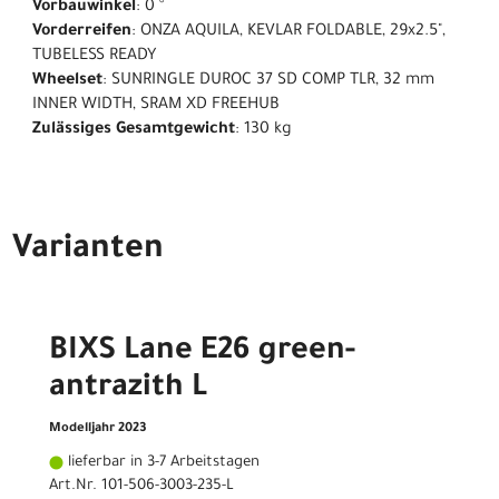
Vorbauwinkel
: 0 °
Vorderreifen
: ONZA AQUILA, KEVLAR FOLDABLE, 29x2.5",
TUBELESS READY
Wheelset
: SUNRINGLE DUROC 37 SD COMP TLR, 32 mm
INNER WIDTH, SRAM XD FREEHUB
Zulässiges Gesamtgewicht
: 130 kg
Varianten
BIXS Lane E26 green-
antrazith L
Modelljahr 2023
lieferbar in 3-7 Arbeitstagen
Art.Nr. 101-506-3003-235-L