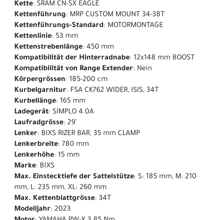
Kette
: SRAM CN-SX EAGLE
Kettenführung
: MRP CUSTOM MOUNT 34-38T
Kettenführungs-Standard
: MOTORMONTAGE
Kettenlinie
: 53 mm
Kettenstrebenlänge
: 450 mm
Kompatibilität der Hinterradnabe
: 12x148 mm BOOST
Kompatibilität von Range Extender
: Nein
Körpergrössen
: 185-200 cm
Kurbelgarnitur
: FSA CK762 WIDER, ISIS, 34T
Kurbellänge
: 165 mm
Ladegerät
: SIMPLO 4.0A
Laufradgrösse
: 29"
Lenker
: BIXS RIZER BAR, 35 mm CLAMP
Lenkerbreite
: 780 mm
Lenkerhöhe
: 15 mm
Marke
: BIXS
Max. Einstecktiefe der Sattelstütze
: S: 185 mm, M: 210
mm, L: 235 mm, XL: 260 mm
Max. Kettenblattgrösse
: 34T
Modelljahr
: 2023