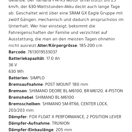
Gelände. Der Yamaha PW-X3 Motor unterstützt bis 25
km/h, der 630-Wattstunden-Akku deckt auch lange Tage
ab. Geschaltet wird über eine SRAM GX Eagle Gruppe mit
zwölf Gängen, mechanisch und dadurch anspruchslos im
Unterhalt. Wer hier einsteigt, bekommt die
Fahreigenschaften der Familie und verzichtet auf
Ausstattung, die man an den meisten Tagen ohnehin
nicht ausreizt.
Alter/Körpergrösse
: 185-200 cm
Barcode
: 7613019533037
Batteriekapazität
: 17.0 Ah
36 V
630 Wh
Batterien
: SIMPLO
Bremsaufnahme
: POST MOUNT 180 mm
Bremsen
: SHIMANO DEORE BL-M6100, BR-M6120, 4-PISTON
Bremshebel
: SHIMANO BL-M6100
Bremsscheiben
: SHIMANO SM-RT66, CENTER LOCK,
203/203 mm
Dämpfer
: FOX FLOAT X PERFORMANCE, 2 POSITION LEVER
Dämpfer-Aufnahme
: TRUNION
Dämpfer-Einbaulänge
: 205 mm