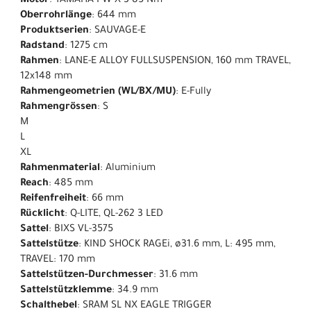
Motor
: YAMAHA PW-X 3 85 Nm
Oberrohrlänge
: 644 mm
Produktserien
: SAUVAGE-E
Radstand
: 1275 cm
Rahmen
: LANE-E ALLOY FULLSUSPENSION, 160 mm TRAVEL,
12x148 mm
Rahmengeometrien (WL/BX/MU)
: E-Fully
Rahmengrössen
: S
M
L
XL
Rahmenmaterial
: Aluminium
Reach
: 485 mm
Reifenfreiheit
: 66 mm
Rücklicht
: Q-LITE, QL-262 3 LED
Sattel
: BIXS VL-3575
Sattelstütze
: KIND SHOCK RAGEi, ø31.6 mm, L: 495 mm,
TRAVEL: 170 mm
Sattelstützen-Durchmesser
: 31.6 mm
Sattelstützklemme
: 34.9 mm
Schalthebel
: SRAM SL NX EAGLE TRIGGER