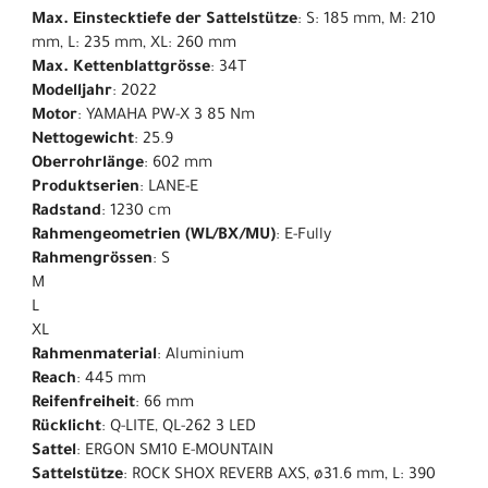
Max. Einstecktiefe der Sattelstütze
: S: 185 mm, M: 210
mm, L: 235 mm, XL: 260 mm
Max. Kettenblattgrösse
: 34T
Modelljahr
: 2022
Motor
: YAMAHA PW-X 3 85 Nm
Nettogewicht
: 25.9
Oberrohrlänge
: 602 mm
Produktserien
: LANE-E
Radstand
: 1230 cm
Rahmengeometrien (WL/BX/MU)
: E-Fully
Rahmengrössen
: S
M
L
XL
Rahmenmaterial
: Aluminium
Reach
: 445 mm
Reifenfreiheit
: 66 mm
Rücklicht
: Q-LITE, QL-262 3 LED
Sattel
: ERGON SM10 E-MOUNTAIN
Sattelstütze
: ROCK SHOX REVERB AXS, ø31.6 mm, L: 390