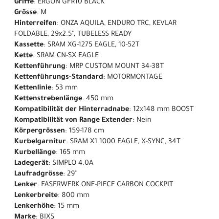
Griffe
: ERGON GFR10 BLACK
Grösse
: M
Hinterreifen
: ONZA AQUILA, ENDURO TRC, KEVLAR
FOLDABLE, 29x2.5", TUBELESS READY
Kassette
: SRAM XG-1275 EAGLE, 10-52T
Kette
: SRAM CN-SX EAGLE
Kettenführung
: MRP CUSTOM MOUNT 34-38T
Kettenführungs-Standard
: MOTORMONTAGE
Kettenlinie
: 53 mm
Kettenstrebenlänge
: 450 mm
Kompatibilität der Hinterradnabe
: 12x148 mm BOOST
Kompatibilität von Range Extender
: Nein
Körpergrössen
: 159-178 cm
Kurbelgarnitur
: SRAM X1 1000 EAGLE, X-SYNC, 34T
Kurbellänge
: 165 mm
Ladegerät
: SIMPLO 4.0A
Laufradgrösse
: 29"
Lenker
: FASERWERK ONE-PIECE CARBON COCKPIT
Lenkerbreite
: 800 mm
Lenkerhöhe
: 15 mm
Marke
: BIXS