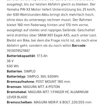
ausgelegt, bis zur letzten Abfahrt gleich zu bleiben. Der
Yamaha PW-X3 Motor liefert Unterstützung bis 25 km/h,
der 630-Wattstunden-Akku bringt dich mehrfach hoch,
ohne dass du unterwegs rechnen musst. Der Rahmen
bietet 160 mm Federweg hinten und 170 mm vorne,
ausgelegt auf steiles und ruppiges Gelände. Geschaltet
wird drahtlos über SRAM X01 Eagle AXS, auch unter Last.
Bleibt ein Bike, bei dem die Frage nicht ist, ob noch eine
Abfahrt geht, sondern ob du noch willst.
Barcode
:
7613019521867
Batteriekapazität
: 17.5 Ah
36 V
630 Wh
Batterien
: SIMPLO
Batterietyp
: SIMPLO, 36V, 630Wh
Bremsaufnahme
: POST MOUNT 180 mm
Bremsen
: MAGURA MT7, 4-PISTON
Bremshebel
: MAGURA MT7, 1-FINGER HC ALUMINIUM
LEVER BLADE
Bremsscheiben
: MAGURA MDR-P, 6 BOLT, 220/203 mm