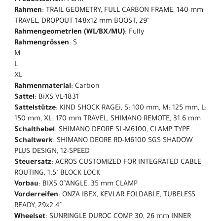
Rahmen
: TRAIL GEOMETRY, FULL CARBON FRAME, 140 mm
TRAVEL, DROPOUT 148x12 mm BOOST, 29"
Rahmengeometrien (WL/BX/MU)
: Fully
Rahmengrössen
: S
M
L
XL
Rahmenmaterial
: Carbon
Sattel
: BiXS VL-1831
Sattelstütze
: KIND SHOCK RAGEi, S: 100 mm, M: 125 mm, L:
150 mm, XL: 170 mm TRAVEL, SHIMANO REMOTE, 31.6 mm
Schalthebel
: SHIMANO DEORE SL-M6100, CLAMP TYPE
Schaltwerk
: SHIMANO DEORE RD-M6100 SGS SHADOW
PLUS DESIGN, 12-SPEED
Steuersatz
: ACROS CUSTOMIZED FOR INTEGRATED CABLE
ROUTING, 1.5" BLOCK LOCK
Vorbau
: BIXS 0°ANGLE, 35 mm CLAMP
Vorderreifen
: ONZA IBEX, KEVLAR FOLDABLE, TUBELESS
READY, 29x2.4"
Wheelset
: SUNRINGLE DUROC COMP 30, 26 mm INNER