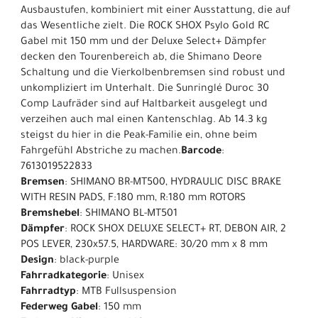
Ausbaustufen, kombiniert mit einer Ausstattung, die auf
das Wesentliche zielt. Die ROCK SHOX Psylo Gold RC
Gabel mit 150 mm und der Deluxe Select+ Dämpfer
decken den Tourenbereich ab, die Shimano Deore
Schaltung und die Vierkolbenbremsen sind robust und
unkompliziert im Unterhalt. Die Sunringlé Duroc 30
Comp Laufräder sind auf Haltbarkeit ausgelegt und
verzeihen auch mal einen Kantenschlag. Ab 14.3 kg
steigst du hier in die Peak-Familie ein, ohne beim
Fahrgefühl Abstriche zu machen.
Barcode
:
7613019522833
Bremsen
: SHIMANO BR-MT500, HYDRAULIC DISC BRAKE
WITH RESIN PADS, F:180 mm, R:180 mm ROTORS
Bremshebel
: SHIMANO BL-MT501
Dämpfer
: ROCK SHOX DELUXE SELECT+ RT, DEBON AIR, 2
POS LEVER, 230x57.5, HARDWARE: 30/20 mm x 8 mm
Design
: black-purple
Fahrradkategorie
: Unisex
Fahrradtyp
: MTB Fullsuspension
Federweg Gabel
: 150 mm