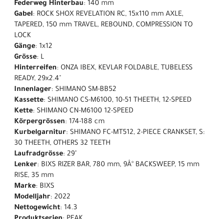
Federweg Hinterbau
: 140 mm
Gabel
: ROCK SHOX REVELATION RC, 15x110 mm AXLE,
TAPERED, 150 mm TRAVEL, REBOUND, COMPRESSION TO
LOCK
Gänge
: 1x12
Grösse
: L
Hinterreifen
: ONZA IBEX, KEVLAR FOLDABLE, TUBELESS
READY, 29x2.4"
Innenlager
: SHIMANO SM-BB52
Kassette
: SHIMANO CS-M6100, 10-51 THEETH, 12-SPEED
Kette
: SHIMANO CN-M6100 12-SPEED
Körpergrössen
: 174-188 cm
Kurbelgarnitur
: SHIMANO FC-MT512, 2-PIECE CRANKSET, S:
30 THEETH, OTHERS 32 TEETH
Laufradgrösse
: 29"
Lenker
: BIXS RIZER BAR, 780 mm, 9Â° BACKSWEEP, 15 mm
RISE, 35 mm
Marke
: BIXS
Modelljahr
: 2022
Nettogewicht
: 14.3
Produktserien
: PEAK