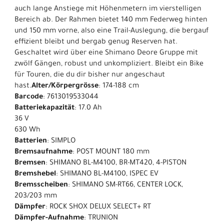
auch lange Anstiege mit Höhenmetern im vierstelligen
Bereich ab. Der Rahmen bietet 140 mm Federweg hinten
und 150 mm vorne, also eine Trail-Auslegung, die bergauf
effizient bleibt und bergab genug Reserven hat.
Geschaltet wird über eine Shimano Deore Gruppe mit
zwölf Gängen, robust und unkompliziert. Bleibt ein Bike
für Touren, die du dir bisher nur angeschaut
hast.
Alter/Körpergrösse
: 174-188 cm
Barcode
: 7613019533044
Batteriekapazität
: 17.0 Ah
36 V
630 Wh
Batterien
: SIMPLO
Bremsaufnahme
: POST MOUNT 180 mm
Bremsen
: SHIMANO BL-M4100, BR-MT420, 4-PISTON
Bremshebel
: SHIMANO BL-M4100, ISPEC EV
Bremsscheiben
: SHIMANO SM-RT66, CENTER LOCK,
203/203 mm
Dämpfer
: ROCK SHOX DELUX SELECT+ RT
Dämpfer-Aufnahme
: TRUNION