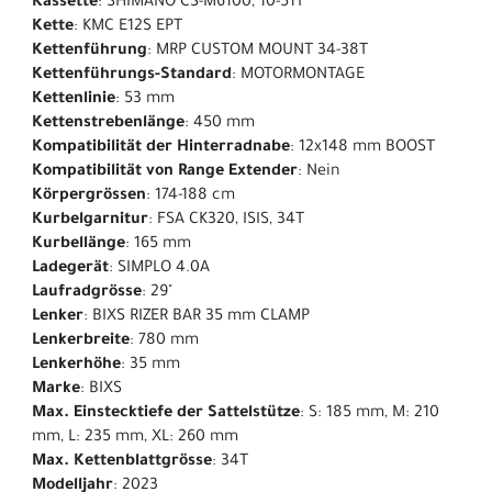
Kassette
: SHIMANO CS-M6100, 10-51T
Kette
: KMC E12S EPT
Kettenführung
: MRP CUSTOM MOUNT 34-38T
Kettenführungs-Standard
: MOTORMONTAGE
Kettenlinie
: 53 mm
Kettenstrebenlänge
: 450 mm
Kompatibilität der Hinterradnabe
: 12x148 mm BOOST
Kompatibilität von Range Extender
: Nein
Körpergrössen
: 174-188 cm
Kurbelgarnitur
: FSA CK320, ISIS, 34T
Kurbellänge
: 165 mm
Ladegerät
: SIMPLO 4.0A
Laufradgrösse
: 29"
Lenker
: BIXS RIZER BAR 35 mm CLAMP
Lenkerbreite
: 780 mm
Lenkerhöhe
: 35 mm
Marke
: BIXS
Max. Einstecktiefe der Sattelstütze
: S: 185 mm, M: 210
mm, L: 235 mm, XL: 260 mm
Max. Kettenblattgrösse
: 34T
Modelljahr
: 2023