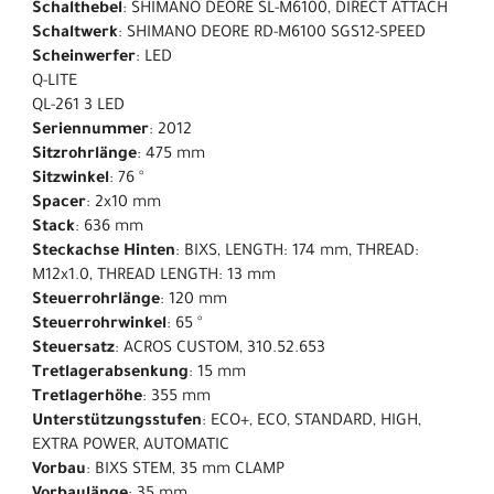
Schalthebel
: SHIMANO DEORE SL-M6100, DIRECT ATTACH
Schaltwerk
: SHIMANO DEORE RD-M6100 SGS12-SPEED
Scheinwerfer
: LED
Q-LITE
QL-261 3 LED
Seriennummer
: 2012
Sitzrohrlänge
: 475 mm
Sitzwinkel
: 76 °
Spacer
: 2x10 mm
Stack
: 636 mm
Steckachse Hinten
: BIXS, LENGTH: 174 mm, THREAD:
M12x1.0, THREAD LENGTH: 13 mm
Steuerrohrlänge
: 120 mm
Steuerrohrwinkel
: 65 °
Steuersatz
: ACROS CUSTOM, 310.52.653
Tretlagerabsenkung
: 15 mm
Tretlagerhöhe
: 355 mm
Unterstützungsstufen
: ECO+, ECO, STANDARD, HIGH,
EXTRA POWER, AUTOMATIC
Vorbau
: BIXS STEM, 35 mm CLAMP