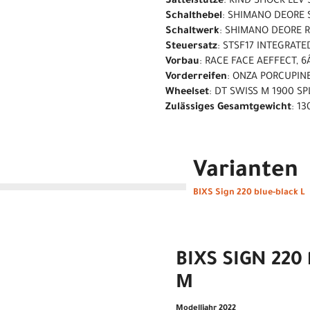
Sattelstütze
: KIND SHOCK LEV 
Schalthebel
: SHIMANO DEORE S
Schaltwerk
: SHIMANO DEORE 
Steuersatz
: STSF17 INTEGRAT
Vorbau
: RACE FACE AEFFECT, 
Vorderreifen
: ONZA PORCUPINE
Wheelset
: DT SWISS M 1900 S
Zulässiges Gesamtgewicht
: 13
Varianten
BIXS Sign 220 blue-black L
BIXS SIGN 220 
M
Modelljahr 2022