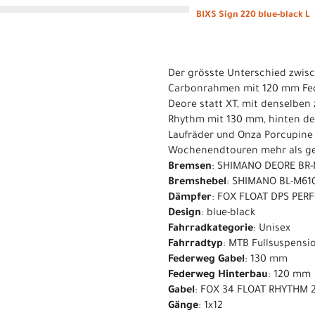
BIXS Sign 220 blue-black L
Der grösste Unterschied zwisc
Carbonrahmen mit 120 mm Fede
Deore statt XT, mit denselben
Rhythm mit 130 mm, hinten der
Laufräder und Onza Porcupine R
Wochenendtouren mehr als gen
Bremsen
: SHIMANO DEORE BR-
Bremshebel
: SHIMANO BL-M610
Dämpfer
: FOX FLOAT DPS PER
Design
: blue-black
Fahrradkategorie
: Unisex
Fahrradtyp
: MTB Fullsuspensi
Federweg Gabel
: 130 mm
Federweg Hinterbau
: 120 mm
Gabel
: FOX 34 FLOAT RHYTHM 2
Gänge
: 1x12