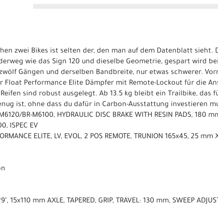
hen zwei Bikes ist selten der, den man auf dem Datenblatt sieht. 
rweg wie das Sign 120 und dieselbe Geometrie, gespart wird be
 zwölf Gängen und derselben Bandbreite, nur etwas schwerer. Vorn
 Float Performance Elite Dämpfer mit Remote-Lockout für die Ans
eifen sind robust ausgelegt. Ab 13.5 kg bleibt ein Trailbike, das
ug ist, ohne dass du dafür in Carbon-Ausstattung investieren mu
M6120/BR-M6100, HYDRAULIC DISC BRAKE WITH RESIN PADS, 180 m
0, ISPEC EV
FORMANCE ELITE, LV, EVOL, 2 POS REMOTE, TRUNION 165x45, 25 m
on
9", 15x110 mm AXLE, TAPERED, GRIP, TRAVEL: 130 mm, SWEEP ADJUS