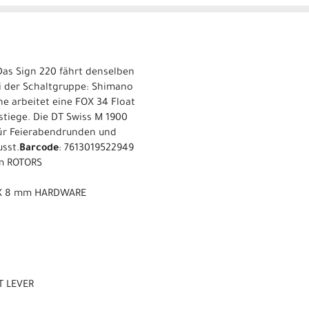
Das Sign 220 fährt denselben
i der Schaltgruppe: Shimano
e arbeitet eine FOX 34 Float
tiege. Die DT Swiss M 1900
 für Feierabendrunden und
sst.
Barcode
: 7613019522949
m ROTORS
m X 8 mm HARDWARE
T LEVER