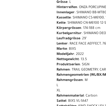
Grösse
: L
Hinterreifen
: ONZA PORCUPINE
Innenlager
: SHIMANO BB-MT8
Kassette
: SHIMANO CS-M6100, 
Kette
: SHIMANO CN-M6100 12-
Körpergrössen
: 174-188 cm
Kurbelgarnitur
: SHIMANO DEO
Laufradgrösse
: 29"
Lenker
: RACE FACE AEFFECT, 
Marke
: BIXS
Modelljahr
: 2022
Nettogewicht
: 13.5
Produktserien
: SIGN
Rahmen
: TRAIL GEOMETRY, CA
Rahmengeometrien (WL/BX/M
Rahmengrössen
: M
L
XL
Rahmenmaterial
: Carbon
Sattel
: BIXS VL-1A47