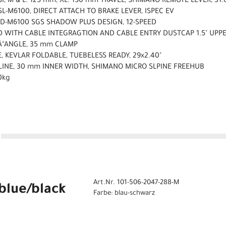
SI, M & L: 125 mm, XL: 150 mm TRAVEL, SHIMANO REMOTE LEVER, 31
L-M6100, DIRECT ATTACH TO BRAKE LEVER, ISPEC EV
RD-M6100 SGS SHADOW PLUS DESIGN, 12-SPEED
ED WITH CABLE INTEGRAGTION AND CABLE ENTRY DUSTCAP 1.5" UP
6Â°ANGLE, 35 mm CLAMP
, KEVLAR FOLDABLE, TUEBELESS READY, 29x2.40"
PLINE, 30 mm INNER WIDTH, SHIMANO MICRO SLPINE FREEHUB
0kg
Art.Nr. 101-506-2047-288-M
blue/black
Farbe: blau-schwarz