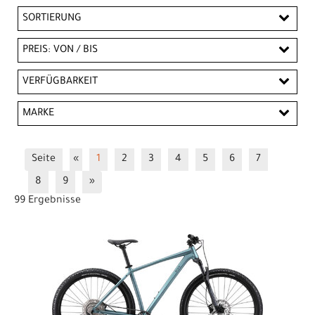
SORTIERUNG
PREIS: VON / BIS
CHF
VERFÜGBARKEIT
CHF
MARKE
PREISFILTER ANWENDEN
BIXS
Scott
Trek
Seite
«
1
2
3
4
5
6
7
8
9
»
99 Ergebnisse