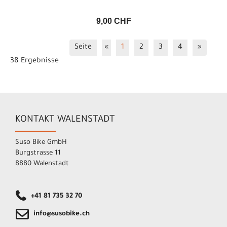
9,00 CHF
Seite
«
1
2
3
4
»
38 Ergebnisse
KONTAKT WALENSTADT
Suso Bike GmbH
Burgstrasse 11
8880 Walenstadt
+41 81 735 32 70
info@susobike.ch