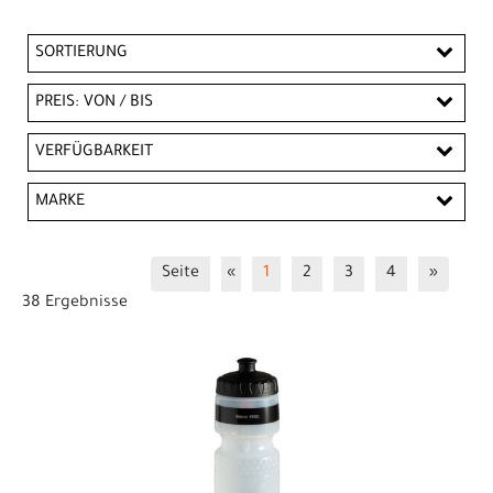
SORTIERUNG
PREIS: VON / BIS
CHF
VERFÜGBARKEIT
CHF
MARKE
PREISFILTER ANWENDEN
Bontrager
Trek
Seite
«
1
2
3
4
»
38 Ergebnisse