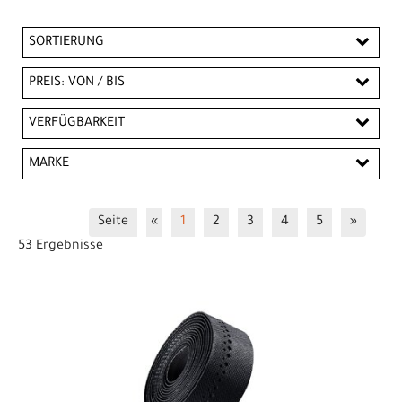
SORTIERUNG
PREIS: VON / BIS
CHF
VERFÜGBARKEIT
CHF
MARKE
PREISFILTER ANWENDEN
Bontrager
Trek
Seite
«
1
2
3
4
5
»
53 Ergebnisse