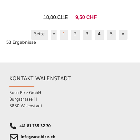
10,00 CHF
9,50 CHF
Seite
«
1
2
3
4
5
»
53 Ergebnisse
KONTAKT WALENSTADT
Suso Bike GmbH
Burgstrasse 11
8880 Walenstadt
+41 81 735 32 70
info@susobike.ch