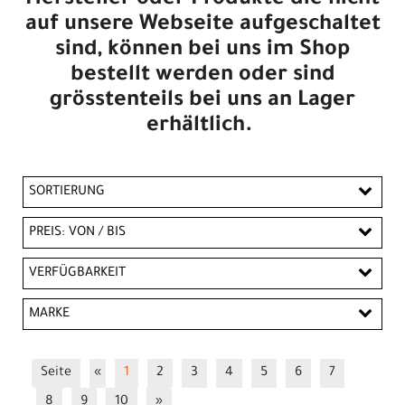
Hersteller oder Produkte die nicht
auf unsere Webseite aufgeschaltet
sind, können bei uns im Shop
bestellt werden oder sind
grösstenteils bei uns an Lager
erhältlich.
SORTIERUNG
PREIS: VON / BIS
CHF
VERFÜGBARKEIT
CHF
MARKE
PREISFILTER ANWENDEN
Electra
Seite
«
1
2
3
4
5
6
7
8
9
10
»