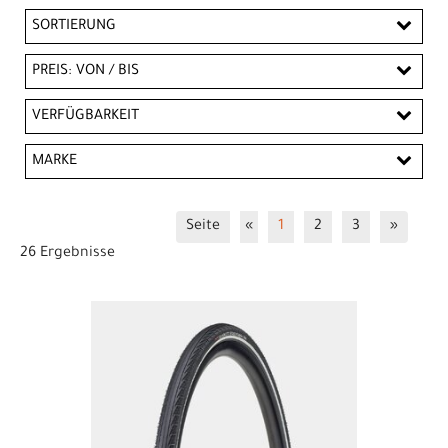
SORTIERUNG
PREIS: VON / BIS
CHF
VERFÜGBARKEIT
CHF
MARKE
PREISFILTER ANWENDEN
Bontrager
Electra
Seite
«
1
2
3
»
26 Ergebnisse