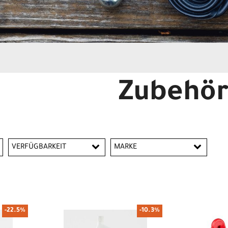
Zubehö
VERFÜGBARKEIT
MARKE
Bontrager
Pirelli
-22.5%
-10.3%