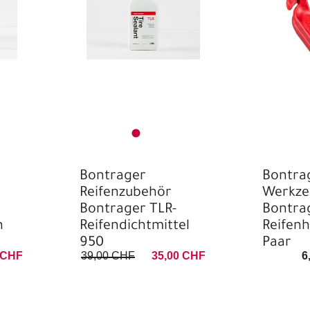
Bontrager
Bontra
Reifenzubehör
Werkze
Bontrager TLR-
Bontra
h
Reifendichtmittel
Reifenh
950
Paar
 CHF
39,00 CHF
35,00 CHF
6