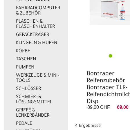
SEITENSTÄNDER
FAHRRADCOMPUTER
& ZUBEHÖR
FLASCHEN &
FLASCHENHALTER
GEPÄCKTRÄGER
KLINGELN & HUPEN
KÖRBE
TASCHEN
PUMPEN
Bontrager
WERKZEUGE & MINI-
Reifenzubehör
TOOLS
Bontrager TLR-
SCHLÖSSER
Reifendichtmilc
SCHMIER- &
Disp
LÖSUNGSMITTEL
89,00 CHF
69,00
GRIFFE &
LENKERBÄNDER
PEDALE
4 Ergebnisse