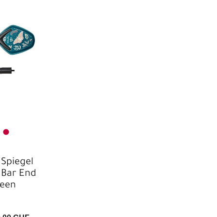
 Spiegel
 Bar End
reen