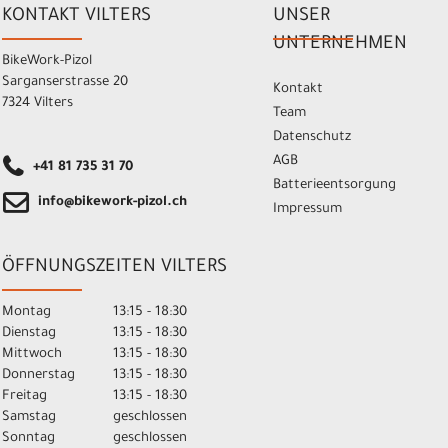
KONTAKT VILTERS
UNSER
UNTERNEHMEN
BikeWork-Pizol
Sarganserstrasse 20
Kontakt
7324 Vilters
Team
Datenschutz
AGB
+41 81 735 31 70
Batterieentsorgung
info@bikework-pizol.ch
Impressum
ÖFFNUNGSZEITEN VILTERS
Montag
13:15 - 18:30
Dienstag
13:15 - 18:30
Mittwoch
13:15 - 18:30
Donnerstag
13:15 - 18:30
Freitag
13:15 - 18:30
Samstag
geschlossen
Sonntag
geschlossen