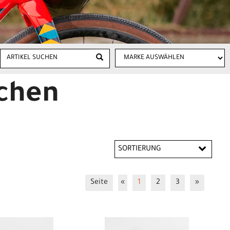
chen
SORTIERUNG
Seite
«
1
2
3
»