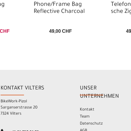
ag
Phone/Frame Bag
Telefo
Reflective Charcoal
sche Z
 CHF
49,00 CHF
4
KONTAKT VILTERS
UNSER
UNTERNEHMEN
BikeWork-Pizol
Sarganserstrasse 20
Kontakt
7324 Vilters
Team
Datenschutz
AGB