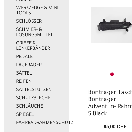
PUMPEN
WERKZEUGE & MINI-
TOOLS
SCHLÖSSER
SCHMIER- &
LÖSUNGSMITTEL
GRIFFE &
LENKERBÄNDER
PEDALE
LAUFRÄDER
SÄTTEL
REIFEN
SATTELSTÜTZEN
Bontrager Tasc
SCHUTZBLECHE
Bontrager
SCHLÄUCHE
Adventure Rah
S Black
SPIEGEL
FAHRRADRAHMENSCHUTZ
95,00 CHF