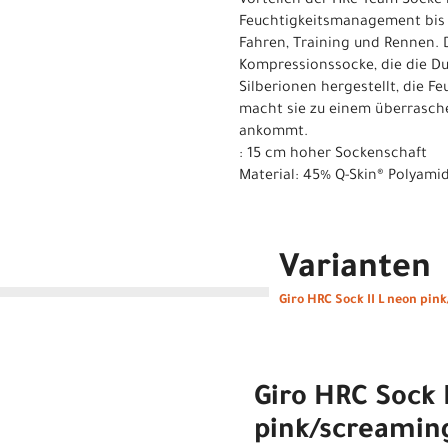
Vorteilen der HRc Team Socke 
Feuchtigkeitsmanagement bis h
Fahren, Training und Rennen. 
Kompressionssocke, die die Dur
Silberionen hergestellt, die F
macht sie zu einem überrasch
ankommt.
: 15 cm hoher Sockenschaft
Material: 45% Q-Skin® Polyamid
Varianten
Giro HRC Sock II L neon pin
Giro HRC Sock 
pink/screaming