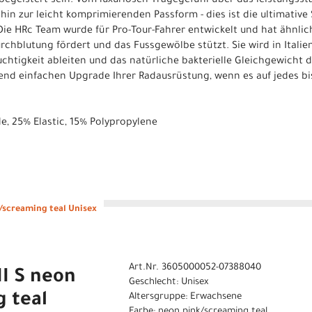
begeistert sein. Vom luxuriösen Tragegefühl über das leistungsst
in zur leicht komprimierenden Passform - dies ist die ultimative
Die HRc Team wurde für Pro-Tour-Fahrer entwickelt und hat ähnlic
chblutung fördert und das Fussgewölbe stützt. Sie wird in Italien
euchtigkeit ableiten und das natürliche bakterielle Gleichgewicht 
end einfachen Upgrade Ihrer Radausrüstung, wenn es auf jedes b
e, 25% Elastic, 15% Polypropylene
k/screaming teal Unisex
Art.Nr. 3605000052-07388040
II S neon
Geschlecht: Unisex
 teal
Altersgruppe: Erwachsene
Farbe: neon pink/screaming teal