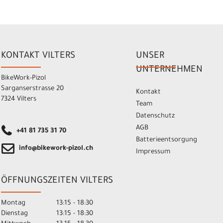
KONTAKT VILTERS
UNSER
UNTERNEHMEN
BikeWork-Pizol
Sarganserstrasse 20
Kontakt
7324 Vilters
Team
Datenschutz
AGB
+41 81 735 31 70
Batterieentsorgung
info@bikework-pizol.ch
Impressum
ÖFFNUNGSZEITEN VILTERS
Montag
13:15 - 18:30
Dienstag
13:15 - 18:30