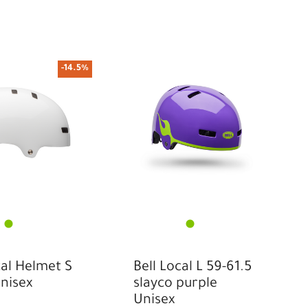
-14.5%
cal Helmet S
Bell Local L 59-61.5
nisex
slayco purple
Unisex