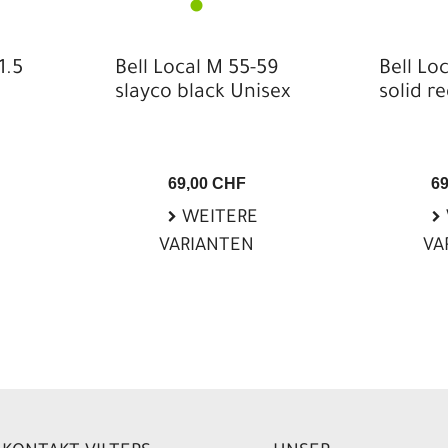
1.5
Bell Local M 55-59
Bell Lo
slayco black Unisex
solid r
69,00 CHF
6
WEITERE
VARIANTEN
VA