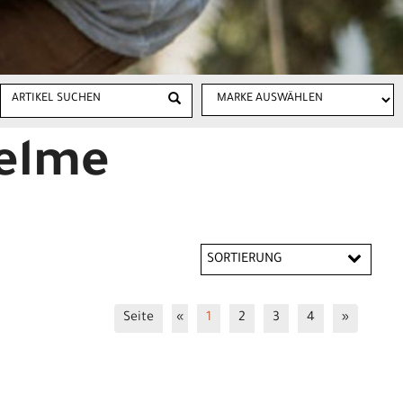
Helme
SORTIERUNG
Seite
«
1
2
3
4
»