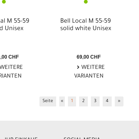
cal M 55-59
Bell Local M 55-59
ed Unisex
solid white Unisex
9,00 CHF
69,00 CHF
WEITERE
WEITERE
RIANTEN
VARIANTEN
Seite
«
1
2
3
4
»