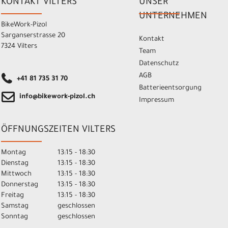
KONTAKT VILTERS
UNSER
UNTERNEHMEN
BikeWork-Pizol
Sarganserstrasse 20
Kontakt
7324 Vilters
Team
Datenschutz
AGB
+41 81 735 31 70
Batterieentsorgung
info@bikework-pizol.ch
Impressum
ÖFFNUNGSZEITEN VILTERS
Montag
13:15 - 18:30
Dienstag
13:15 - 18:30
Mittwoch
13:15 - 18:30
Donnerstag
13:15 - 18:30
Freitag
13:15 - 18:30
Samstag
geschlossen
Sonntag
geschlossen