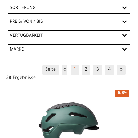
SORTIERUNG
PREIS: VON / BIS
CHF
VERFÜGBARKEIT
CHF
MARKE
PREISFILTER ANWENDEN
Bell
Bontrager
Giro
Trek
Seite
«
1
2
3
4
»
38 Ergebnisse
-5.3%