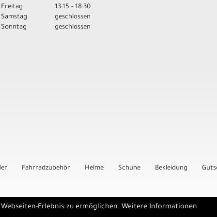
Freitag
13:15 - 18:30
Samstag
geschlossen
Sonntag
geschlossen
der
Fahrradzubehör
Helme
Schuhe
Bekleidung
Guts
e Webseiten-Erlebnis zu ermöglichen. Weitere Informationen