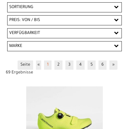
SORTIERUNG
PREIS: VON / BIS
CHF
VERFÜGBARKEIT
CHF
MARKE
PREISFILTER ANWENDEN
Bontrager
Giro
Trek
Seite
«
1
2
3
4
5
6
»
69 Ergebnisse