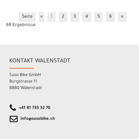
Seite
«
1
2
3
4
5
6
»
69 Ergebnisse
KONTAKT WALENSTADT
Suso Bike GmbH
Burgstrasse 11
8880 Walenstadt
+41 81 735 32 70
info@susobike.ch