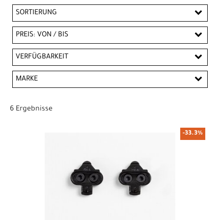
SORTIERUNG
PREIS: VON / BIS
CHF
VERFÜGBARKEIT
CHF
MARKE
PREISFILTER ANWENDEN
Bontrager
Trek
6 Ergebnisse
-33.3%