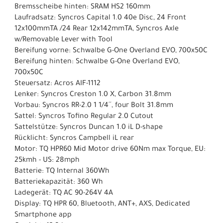
Bremsscheibe hinten: SRAM HS2 160mm
Laufradsatz: Syncros Capital 1.0 40e Disc, 24 Front
12x100mmTA /24 Rear 12x142mmTA, Syncros Axle
w/Removable Lever with Tool
Bereifung vorne: Schwalbe G-One Overland EVO, 700x50C
Bereifung hinten: Schwalbe G-One Overland EVO,
700x50C
Steuersatz: Acros AIF-1112
Lenker: Syncros Creston 1.0 X, Carbon 31.8mm
Vorbau: Syncros RR-2.0 1 1/4´´, four Bolt 31.8mm
Sattel: Syncros Tofino Regular 2.0 Cutout
Sattelstütze: Syncros Duncan 1.0 iL D-shape
Rücklicht: Syncros Campbell iL rear
Motor: TQ HPR60 Mid Motor drive 60Nm max Torque, EU:
25kmh - US: 28mph
Batterie: TQ Internal 360Wh
Batteriekapazität: 360 Wh
Ladegerät: TQ AC 90-264V 4A
Display: TQ HPR 60, Bluetooth, ANT+, AXS, Dedicated
Smartphone app