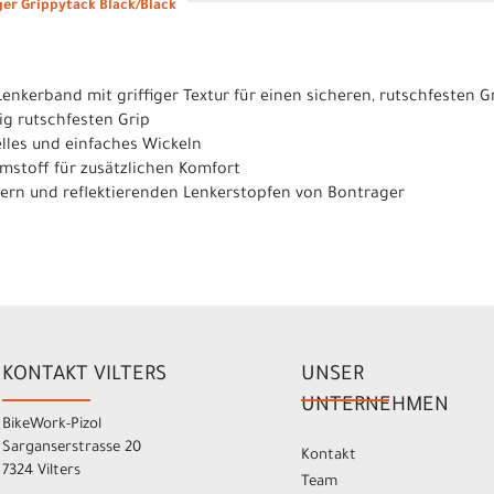
er Grippytack Black/Black
Lenkerband mit griffiger Textur für einen sicheren, rutschfesten Gr
gig rutschfesten Grip
nelles und einfaches Wickeln
mstoff für zusätzlichen Komfort
dern und reflektierenden Lenkerstopfen von Bontrager
KONTAKT VILTERS
UNSER
UNTERNEHMEN
BikeWork-Pizol
Sarganserstrasse 20
Kontakt
7324 Vilters
Team