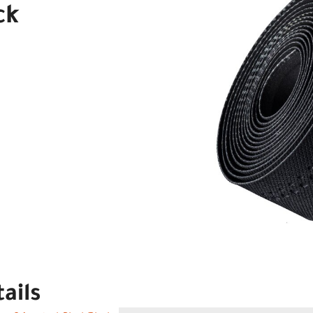
ck
ails