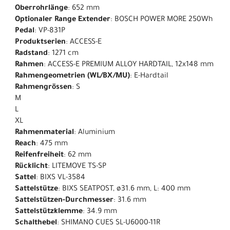
Oberrohrlänge
: 652 mm
Optionaler Range Extender
: BOSCH POWER MORE 250Wh
Pedal
: VP-831P
Produktserien
: ACCESS-E
Radstand
: 1271 cm
Rahmen
: ACCESS-E PREMIUM ALLOY HARDTAIL, 12x148 mm
Rahmengeometrien (WL/BX/MU)
: E-Hardtail
Rahmengrössen
: S
M
L
XL
Rahmenmaterial
: Aluminium
Reach
: 475 mm
Reifenfreiheit
: 62 mm
Rücklicht
: LITEMOVE TS-SP
Sattel
: BIXS VL-3584
Sattelstütze
: BIXS SEATPOST, ø31.6 mm, L: 400 mm
Sattelstützen-Durchmesser
: 31.6 mm
Sattelstützklemme
: 34.9 mm
Schalthebel
: SHIMANO CUES SL-U6000-11R