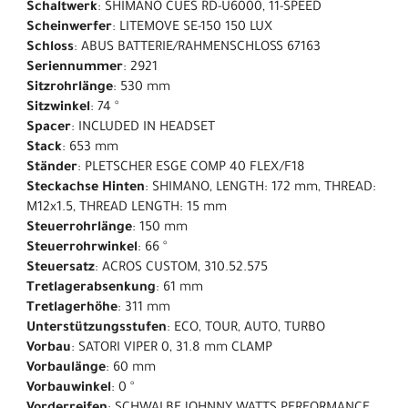
Schaltwerk
: SHIMANO CUES RD-U6000, 11-SPEED
Scheinwerfer
: LITEMOVE SE-150 150 LUX
Schloss
: ABUS BATTERIE/RAHMENSCHLOSS 67163
Seriennummer
: 2921
Sitzrohrlänge
: 530 mm
Sitzwinkel
: 74 °
Spacer
: INCLUDED IN HEADSET
Stack
: 653 mm
Ständer
: PLETSCHER ESGE COMP 40 FLEX/F18
Steckachse Hinten
: SHIMANO, LENGTH: 172 mm, THREAD:
M12x1.5, THREAD LENGTH: 15 mm
Steuerrohrlänge
: 150 mm
Steuerrohrwinkel
: 66 °
Steuersatz
: ACROS CUSTOM, 310.52.575
Tretlagerabsenkung
: 61 mm
Tretlagerhöhe
: 311 mm
Unterstützungsstufen
: ECO, TOUR, AUTO, TURBO
Vorbau
: SATORI VIPER 0, 31.8 mm CLAMP
Vorbaulänge
: 60 mm
Vorbauwinkel
: 0 °