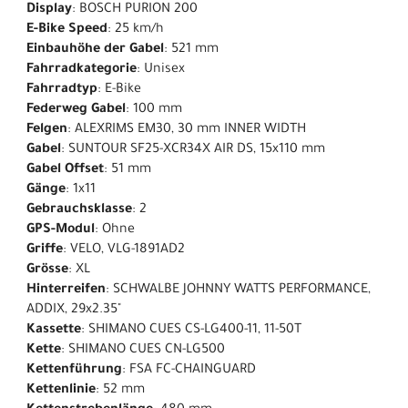
Display
: BOSCH PURION 200
E-Bike Speed
: 25 km/h
Einbauhöhe der Gabel
: 521 mm
Fahrradkategorie
: Unisex
Fahrradtyp
: E-Bike
Federweg Gabel
: 100 mm
Felgen
: ALEXRIMS EM30, 30 mm INNER WIDTH
Gabel
: SUNTOUR SF25-XCR34X AIR DS, 15x110 mm
Gabel Offset
: 51 mm
Gänge
: 1x11
Gebrauchsklasse
: 2
GPS-Modul
: Ohne
Griffe
: VELO, VLG-1891AD2
Grösse
: XL
Hinterreifen
: SCHWALBE JOHNNY WATTS PERFORMANCE,
ADDIX, 29x2.35"
Kassette
: SHIMANO CUES CS-LG400-11, 11-50T
Kette
: SHIMANO CUES CN-LG500
Kettenführung
: FSA FC-CHAINGUARD
Kettenlinie
: 52 mm