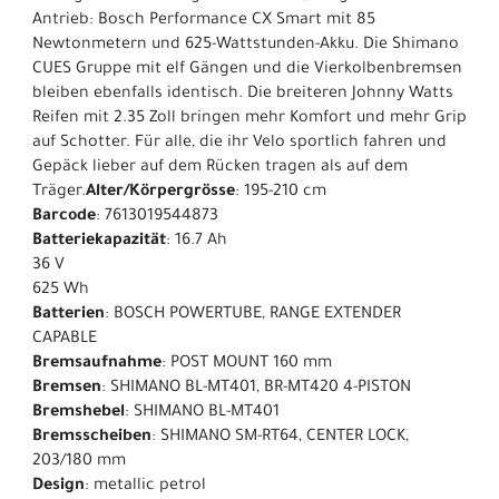
Antrieb: Bosch Performance CX Smart mit 85
Newtonmetern und 625-Wattstunden-Akku. Die Shimano
CUES Gruppe mit elf Gängen und die Vierkolbenbremsen
bleiben ebenfalls identisch. Die breiteren Johnny Watts
Reifen mit 2.35 Zoll bringen mehr Komfort und mehr Grip
auf Schotter. Für alle, die ihr Velo sportlich fahren und
Gepäck lieber auf dem Rücken tragen als auf dem
Träger.
Alter/Körpergrösse
: 195-210 cm
Barcode
: 7613019544873
Batteriekapazität
: 16.7 Ah
36 V
625 Wh
Batterien
: BOSCH POWERTUBE, RANGE EXTENDER
CAPABLE
Bremsaufnahme
: POST MOUNT 160 mm
Bremsen
: SHIMANO BL-MT401, BR-MT420 4-PISTON
Bremshebel
: SHIMANO BL-MT401
Bremsscheiben
: SHIMANO SM-RT64, CENTER LOCK,
203/180 mm
Design
: metallic petrol