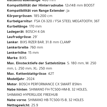
Kettenstrebenlänge
: 480 mm
Kompatibilität der Hinterradnabe
: 12x148 mm BOOST
Kompatibilität von Range Extender
: Ja
Körpergrössen
: 185-200 cm
Kurbelgarnitur
: FSA CK-320 / FSA STEEL MEGATOOTH, 36T
Kurbellänge
: 170 mm
Ladegerät
: BOSCH 4.0A
Laufradgrösse
: 29"
Lenker
: BIXS RIZER BAR, 31.8 mm CLAMP
Lenkerbreite
: 760 mm
Lenkerhöhe
: 15 mm
Marke
: BIXS
Max. Einstecktiefe der Sattelstütze
: S: 180 mm, M: 250
mm, L: 250 mm, XL: 250 mm
Max. Kettenblattgrösse
: 42T
Modelljahr
: 2024
Motor
: BOSCH PERFORMANCE CX SMART 85Nm
Nabe hinten
: SHIMANO FH-TC500-HM-B, 32 HOLES,
SHIMANO HYPERGLIDE FREEHUB
Nabe vorne
: SHIMANO HB-TC500-15-B, 32 HOLES
Nettogewicht
: 25.9