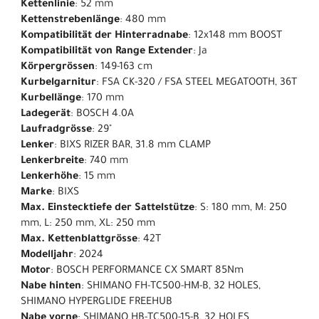
Kettenlinie
: 52 mm
Kettenstrebenlänge
: 480 mm
Kompatibilität der Hinterradnabe
: 12x148 mm BOOST
Kompatibilität von Range Extender
: Ja
Körpergrössen
: 149-163 cm
Kurbelgarnitur
: FSA CK-320 / FSA STEEL MEGATOOTH, 36T
Kurbellänge
: 170 mm
Ladegerät
: BOSCH 4.0A
Laufradgrösse
: 29"
Lenker
: BIXS RIZER BAR, 31.8 mm CLAMP
Lenkerbreite
: 740 mm
Lenkerhöhe
: 15 mm
Marke
: BIXS
Max. Einstecktiefe der Sattelstütze
: S: 180 mm, M: 250
mm, L: 250 mm, XL: 250 mm
Max. Kettenblattgrösse
: 42T
Modelljahr
: 2024
Motor
: BOSCH PERFORMANCE CX SMART 85Nm
Nabe hinten
: SHIMANO FH-TC500-HM-B, 32 HOLES,
SHIMANO HYPERGLIDE FREEHUB
Nabe vorne
: SHIMANO HB-TC500-15-B, 32 HOLES