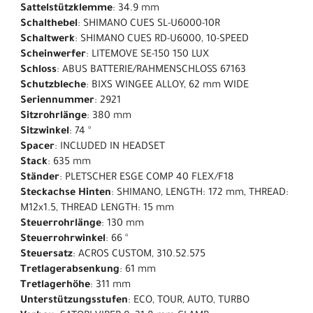
Sattelstützklemme
: 34.9 mm
Schalthebel
: SHIMANO CUES SL-U6000-10R
Schaltwerk
: SHIMANO CUES RD-U6000, 10-SPEED
Scheinwerfer
: LITEMOVE SE-150 150 LUX
Schloss
: ABUS BATTERIE/RAHMENSCHLOSS 67163
Schutzbleche
: BIXS WINGEE ALLOY, 62 mm WIDE
Seriennummer
: 2921
Sitzrohrlänge
: 380 mm
Sitzwinkel
: 74 °
Spacer
: INCLUDED IN HEADSET
Stack
: 635 mm
Ständer
: PLETSCHER ESGE COMP 40 FLEX/F18
Steckachse Hinten
: SHIMANO, LENGTH: 172 mm, THREAD:
M12x1.5, THREAD LENGTH: 15 mm
Steuerrohrlänge
: 130 mm
Steuerrohrwinkel
: 66 °
Steuersatz
: ACROS CUSTOM, 310.52.575
Tretlagerabsenkung
: 61 mm
Tretlagerhöhe
: 311 mm
Unterstützungsstufen
: ECO, TOUR, AUTO, TURBO