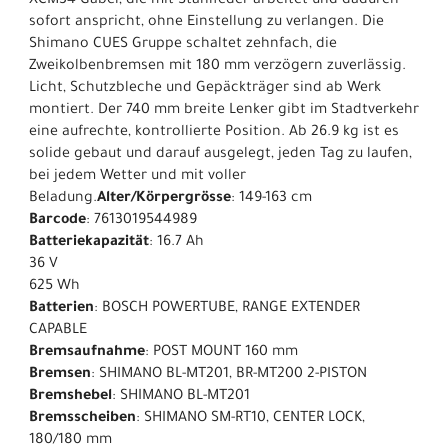
XCM34 Gabel, die mit Stahlfeder arbeitet und dadurch
sofort anspricht, ohne Einstellung zu verlangen. Die
Shimano CUES Gruppe schaltet zehnfach, die
Zweikolbenbremsen mit 180 mm verzögern zuverlässig.
Licht, Schutzbleche und Gepäckträger sind ab Werk
montiert. Der 740 mm breite Lenker gibt im Stadtverkehr
eine aufrechte, kontrollierte Position. Ab 26.9 kg ist es
solide gebaut und darauf ausgelegt, jeden Tag zu laufen,
bei jedem Wetter und mit voller
Beladung.
Alter/Körpergrösse
: 149-163 cm
Barcode
: 7613019544989
Batteriekapazität
: 16.7 Ah
36 V
625 Wh
Batterien
: BOSCH POWERTUBE, RANGE EXTENDER
CAPABLE
Bremsaufnahme
: POST MOUNT 160 mm
Bremsen
: SHIMANO BL-MT201, BR-MT200 2-PISTON
Bremshebel
: SHIMANO BL-MT201
Bremsscheiben
: SHIMANO SM-RT10, CENTER LOCK,
180/180 mm