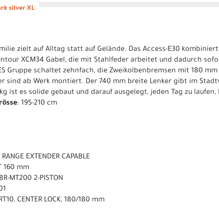
rk silver XL
amilie zielt auf Alltag statt auf Gelände. Das Access-E30 kombinier
ntour XCM34 Gabel, die mit Stahlfeder arbeitet und dadurch sofor
S Gruppe schaltet zehnfach, die Zweikolbenbremsen mit 180 mm v
 sind ab Werk montiert. Der 740 mm breite Lenker gibt im Stadtv
9 kg ist es solide gebaut und darauf ausgelegt, jeden Tag zu laufen
rösse
: 195-210 cm
 RANGE EXTENDER CAPABLE
T 160 mm
 BR-MT200 2-PISTON
01
RT10, CENTER LOCK, 180/180 mm