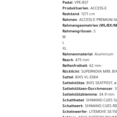
Pedal
: VPE-857
Produktserien
: ACCESS-E
Radstand
: 1271 cm
Rahmen
: ACCESS-E PREMIUM A
Rahmengeometrien (WL/BX/M
Rahmengrössen
: S
M
L
XL
Rahmenmaterial
: Aluminium
Reach
: 475 mm
Reifenfreiheit
: 62 mm
Rücklicht
: SUPERNOVA M99, BI
Sattel
: BIXS VL-3584
Sattelstütze
: BIXS SEATPOST, 
Sattelstützen-Durchmesser
: 
Sattelstützklemme
: 34.9 mm
Schalthebel
: SHIMANO CUES S
Schaltwerk
: SHIMANO CUES RD
Scheinwerfer
: LITEMOVE SE-15