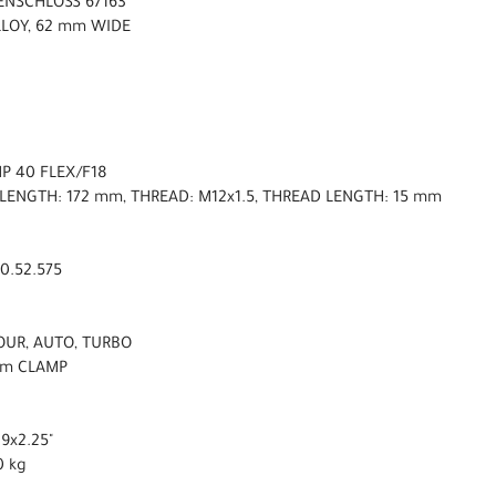
ENSCHLOSS 67163
LLOY, 62 mm WIDE
P 40 FLEX/F18
 LENGTH: 172 mm, THREAD: M12x1.5, THREAD LENGTH: 15 mm
0.52.575
TOUR, AUTO, TURBO
 mm CLAMP
9x2.25"
0 kg