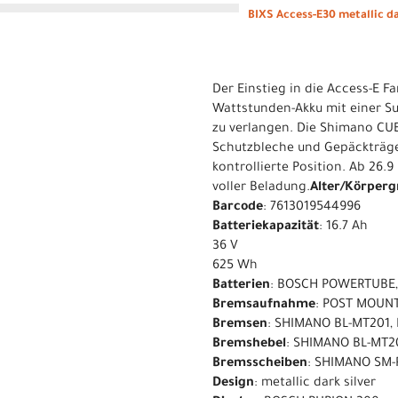
BIXS Access-E30 metallic da
Der Einstieg in die Access-E F
Wattstunden-Akku mit einer Su
zu verlangen. Die Shimano CUE
Schutzbleche und Gepäckträger
kontrollierte Position. Ab 26.
voller Beladung.
Alter/Körperg
Barcode
: 7613019544996
Batteriekapazität
: 16.7 Ah
36 V
625 Wh
Batterien
: BOSCH POWERTUBE,
Bremsaufnahme
: POST MOUN
Bremsen
: SHIMANO BL-MT201,
Bremshebel
: SHIMANO BL-MT2
Bremsscheiben
: SHIMANO SM-
Design
: metallic dark silver