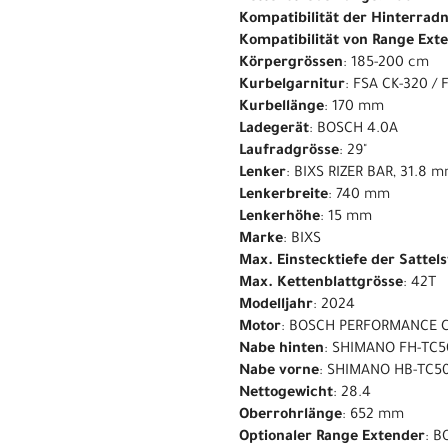
Kompatibilität der Hinterrad
Kompatibilität von Range Ext
Körpergrössen
: 185-200 cm
Kurbelgarnitur
: FSA CK-320 /
Kurbellänge
: 170 mm
Ladegerät
: BOSCH 4.0A
Laufradgrösse
: 29"
Lenker
: BIXS RIZER BAR, 31.8
Lenkerbreite
: 740 mm
Lenkerhöhe
: 15 mm
Marke
: BIXS
Max. Einstecktiefe der Sattel
Max. Kettenblattgrösse
: 42T
Modelljahr
: 2024
Motor
: BOSCH PERFORMANCE 
Nabe hinten
: SHIMANO FH-TC5
Nabe vorne
: SHIMANO HB-TC50
Nettogewicht
: 28.4
Oberrohrlänge
: 652 mm
Optionaler Range Extender
: 