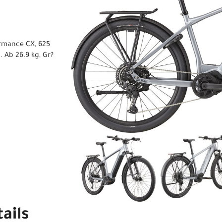
ormance CX, 625
 Ab 26.9 kg, Gr?
ails