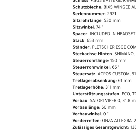
Schloss
: ABUS BATTERIE/RAHM
Schutzbleche
: BIXS WINGEE A
Seriennummer
: 2921
Sitzrohrlänge
: 530 mm
Sitzwinkel
: 74 °
Spacer
: INCLUDED IN HEADSET
Stack
: 653 mm
Ständer
: PLETSCHER ESGE COM
Steckachse Hinten
: SHIMANO,
Steuerrohrlänge
: 150 mm
Steuerrohrwinkel
: 66 °
Steuersatz
: ACROS CUSTOM, 31
Tretlagerabsenkung
: 61 mm
Tretlagerhöhe
: 311 mm
Unterstützungsstufen
: ECO, 
Vorbau
: SATORI VIPER 0, 31.8
Vorbaulänge
: 60 mm
Vorbauwinkel
: 0 °
Vorderreifen
: ONZA ALLEGRA, 2
Zulässiges Gesamtgewicht
: 13