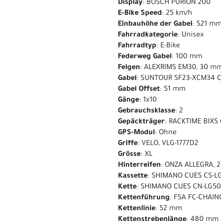
Display
: BOSCH PURION 200
E-Bike Speed
: 25 km/h
Einbauhöhe der Gabel
: 521 m
Fahrradkategorie
: Unisex
Fahrradtyp
: E-Bike
Federweg Gabel
: 100 mm
Felgen
: ALEXRIMS EM30, 30 m
Gabel
: SUNTOUR SF23-XCM34 C
Gabel Offset
: 51 mm
Gänge
: 1x10
Gebrauchsklasse
: 2
Gepäckträger
: RACKTIME BIXS
GPS-Modul
: Ohne
Griffe
: VELO, VLG-1777D2
Grösse
: XL
Hinterreifen
: ONZA ALLEGRA, 2
Kassette
: SHIMANO CUES CS-LG
Kette
: SHIMANO CUES CN-LG5
Kettenführung
: FSA FC-CHAI
Kettenlinie
: 52 mm
Kettenstrebenlänge
: 480 mm