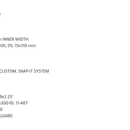
m
m INNER WIDTH
OIL DS, 15x110 mm
 CUSTOM, SNAP-IT SYSTEM
9x2.25"
300-10, 11-48T
00
NGUARD