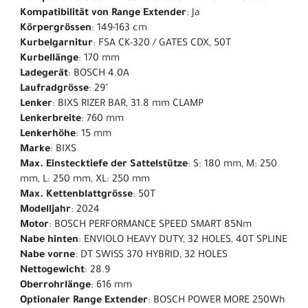
Kompatibilität von Range Extender
: Ja
Körpergrössen
: 149-163 cm
Kurbelgarnitur
: FSA CK-320 / GATES CDX, 50T
Kurbellänge
: 170 mm
Ladegerät
: BOSCH 4.0A
Laufradgrösse
: 29"
Lenker
: BIXS RIZER BAR, 31.8 mm CLAMP
Lenkerbreite
: 760 mm
Lenkerhöhe
: 15 mm
Marke
: BIXS
Max. Einstecktiefe der Sattelstütze
: S: 180 mm, M: 250
mm, L: 250 mm, XL: 250 mm
Max. Kettenblattgrösse
: 50T
Modelljahr
: 2024
Motor
: BOSCH PERFORMANCE SPEED SMART 85Nm
Nabe hinten
: ENVIOLO HEAVY DUTY, 32 HOLES, 40T SPLINE
Nabe vorne
: DT SWISS 370 HYBRID, 32 HOLES
Nettogewicht
: 28.9
Oberrohrlänge
: 616 mm
Optionaler Range Extender
: BOSCH POWER MORE 250Wh