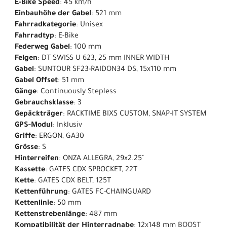
E-Bike Speed
: 45 km/h
Einbauhöhe der Gabel
: 521 mm
Fahrradkategorie
: Unisex
Fahrradtyp
: E-Bike
Federweg Gabel
: 100 mm
Felgen
: DT SWISS U 623, 25 mm INNER WIDTH
Gabel
: SUNTOUR SF23-RAIDON34 DS, 15x110 mm
Gabel Offset
: 51 mm
Gänge
: Continuously Stepless
Gebrauchsklasse
: 3
Gepäckträger
: RACKTIME BIXS CUSTOM, SNAP-IT SYSTEM
GPS-Modul
: Inklusiv
Griffe
: ERGON, GA30
Grösse
: S
Hinterreifen
: ONZA ALLEGRA, 29x2.25"
Kassette
: GATES CDX SPROCKET, 22T
Kette
: GATES CDX BELT, 125T
Kettenführung
: GATES FC-CHAINGUARD
Kettenlinie
: 50 mm
Kettenstrebenlänge
: 487 mm
Kompatibilität der Hinterradnabe
: 12x148 mm BOOST