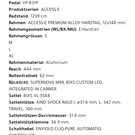
Pedal
: VP-831P
Produktserien
: ACCESS-E
Radstand
: 1239 cm
Rahmen
: ACCESS-E PREMIUM ALLOY HARDTAIL, 12x148 mm
Rahmengeometrien (WL/BX/MU)
: E-Hardtail
Rahmengrössen
: S
M
L
XL
Rahmenmaterial
: Aluminium
Reach
: 444 mm
Reifenfreiheit
: 62 mm
Rücklicht
: SUPERNOVA M99, BIXS CUSTOM LED,
INTEGRATED IN CARRIER
Sattel
: BIXS VL-3584
Sattelstütze
: KIND SHOCK RAGE-I, ø31.6 mm, L: 342 mm,
TRAVEL: 100 mm
Sattelstützen-Durchmesser
: 31.6 mm
Sattelstützklemme
: 34.9 mm
Schalthebel
: ENVIOLO CLIQ-PURE, AUTOMATIQ