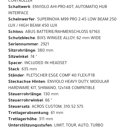
CONTROLLER
Schaltwerk
: ENVIOLO AHI-PRO-40T, AUTOMATIQ HUB
INTERFACE
Scheinwerfer
: SUPERNOVA M99 PRO 2-45 LOW BEAM 250
LUX / HIGH BEAM 450 LUX
Schloss
: ABUS BATTERIE/RAHMENSCHLOSS 67163
Schutzbleche
: BIXS WINGEE ALLOY, 62 mm WIDE
Seriennummer
: 2921
Sitzrohrlänge
: 380 mm
Sitzwinkel
: 74 °
Spacer
: INCLUDED IN HEADSET
Stack
: 635 mm
Ständer
: PLETSCHER ESGE COMP 40 FLEX/F18
Steckachse Hinten
: ENVIOLO HEAVY DUTY, MODULAR
HARDWARE KIT, SHIMANO, 12x148 COMPATIBLE
Steuerrohrlänge
: 130 mm
Steuerrohrwinkel
: 66 °
Steuersatz
: ACROS CUSTOM, 310.52.575
Tretlagerabsenkung
: 61 mm
Tretlagerhöhe
: 311 mm
Unterstützungsstufen
: LIMIT, TOUR, AUTO, TURBO