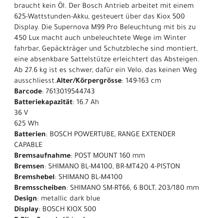
braucht kein Öl. Der Bosch Antrieb arbeitet mit einem
625-Wattstunden-Akku, gesteuert über das Kiox 500
Display. Die Supernova M99 Pro Beleuchtung mit bis zu
450 Lux macht auch unbeleuchtete Wege im Winter
fahrbar, Gepäckträger und Schutzbleche sind montiert,
eine absenkbare Sattelstütze erleichtert das Absteigen.
Ab 27.6 kg ist es schwer, dafür ein Velo, das keinen Weg
ausschliesst.
Alter/Körpergrösse
: 149-163 cm
Barcode
: 7613019544743
Batteriekapazität
: 16.7 Ah
36 V
625 Wh
Batterien
: BOSCH POWERTUBE, RANGE EXTENDER
CAPABLE
Bremsaufnahme
: POST MOUNT 160 mm
Bremsen
: SHIMANO BL-M4100, BR-MT420 4-PISTON
Bremshebel
: SHIMANO BL-M4100
Bremsscheiben
: SHIMANO SM-RT66, 6 BOLT, 203/180 mm
Design
: metallic dark blue
Display
: BOSCH KIOX 500