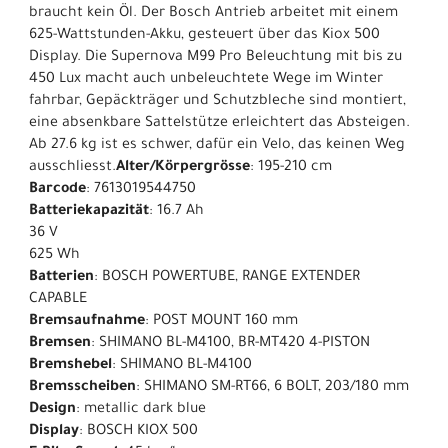
braucht kein Öl. Der Bosch Antrieb arbeitet mit einem
625-Wattstunden-Akku, gesteuert über das Kiox 500
Display. Die Supernova M99 Pro Beleuchtung mit bis zu
450 Lux macht auch unbeleuchtete Wege im Winter
fahrbar, Gepäckträger und Schutzbleche sind montiert,
eine absenkbare Sattelstütze erleichtert das Absteigen.
Ab 27.6 kg ist es schwer, dafür ein Velo, das keinen Weg
ausschliesst.
Alter/Körpergrösse
: 195-210 cm
Barcode
: 7613019544750
Batteriekapazität
: 16.7 Ah
36 V
625 Wh
Batterien
: BOSCH POWERTUBE, RANGE EXTENDER
CAPABLE
Bremsaufnahme
: POST MOUNT 160 mm
Bremsen
: SHIMANO BL-M4100, BR-MT420 4-PISTON
Bremshebel
: SHIMANO BL-M4100
Bremsscheiben
: SHIMANO SM-RT66, 6 BOLT, 203/180 mm
Design
: metallic dark blue
Display
: BOSCH KIOX 500