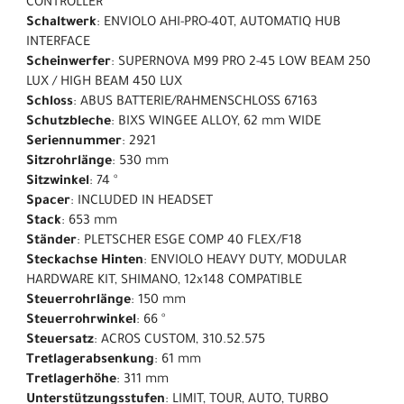
CONTROLLER
Schaltwerk
: ENVIOLO AHI-PRO-40T, AUTOMATIQ HUB
INTERFACE
Scheinwerfer
: SUPERNOVA M99 PRO 2-45 LOW BEAM 250
LUX / HIGH BEAM 450 LUX
Schloss
: ABUS BATTERIE/RAHMENSCHLOSS 67163
Schutzbleche
: BIXS WINGEE ALLOY, 62 mm WIDE
Seriennummer
: 2921
Sitzrohrlänge
: 530 mm
Sitzwinkel
: 74 °
Spacer
: INCLUDED IN HEADSET
Stack
: 653 mm
Ständer
: PLETSCHER ESGE COMP 40 FLEX/F18
Steckachse Hinten
: ENVIOLO HEAVY DUTY, MODULAR
HARDWARE KIT, SHIMANO, 12x148 COMPATIBLE
Steuerrohrlänge
: 150 mm
Steuerrohrwinkel
: 66 °
Steuersatz
: ACROS CUSTOM, 310.52.575
Tretlagerabsenkung
: 61 mm
Tretlagerhöhe
: 311 mm
Unterstützungsstufen
: LIMIT, TOUR, AUTO, TURBO