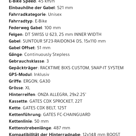
E-Bike Speed
: 45 km/h
Einbauhöhe der Gabel
: 521 mm
Fahrradkategorie
: Unisex
Fahrradtyp
: E-Bike
Federweg Gabel
: 100 mm
Felgen
: DT SWISS U 623, 25 mm INNER WIDTH
Gabel
: SUNTOUR SF23-RAIDON34 DS, 15x110 mm
Gabel Offset
: 51 mm
Gänge
: Continuously Stepless
Gebrauchsklasse
: 3
Gepäckträger
: RACKTIME BIXS CUSTOM, SNAP-IT SYSTEM
GPS-Modul
: Inklusiv
Griffe
: ERGON, GA30
Grösse
: XL
Hinterreifen
: ONZA ALLEGRA, 29x2.25"
Kassette
: GATES CDX SPROCKET, 22T
Kette
: GATES CDX BELT, 125T
Kettenführung
: GATES FC-CHAINGUARD
Kettenlinie
: 50 mm
Kettenstrebenlänge
: 487 mm
Kompatibilität der Hinterradnabe
: 12x148 mm BOOST