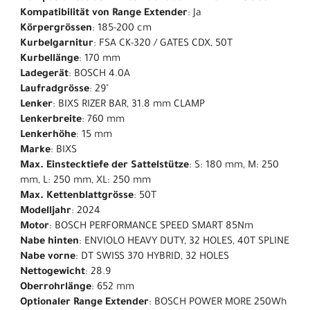
Kompatibilität von Range Extender
: Ja
Körpergrössen
: 185-200 cm
Kurbelgarnitur
: FSA CK-320 / GATES CDX, 50T
Kurbellänge
: 170 mm
Ladegerät
: BOSCH 4.0A
Laufradgrösse
: 29"
Lenker
: BIXS RIZER BAR, 31.8 mm CLAMP
Lenkerbreite
: 760 mm
Lenkerhöhe
: 15 mm
Marke
: BIXS
Max. Einstecktiefe der Sattelstütze
: S: 180 mm, M: 250
mm, L: 250 mm, XL: 250 mm
Max. Kettenblattgrösse
: 50T
Modelljahr
: 2024
Motor
: BOSCH PERFORMANCE SPEED SMART 85Nm
Nabe hinten
: ENVIOLO HEAVY DUTY, 32 HOLES, 40T SPLINE
Nabe vorne
: DT SWISS 370 HYBRID, 32 HOLES
Nettogewicht
: 28.9
Oberrohrlänge
: 652 mm
Optionaler Range Extender
: BOSCH POWER MORE 250Wh