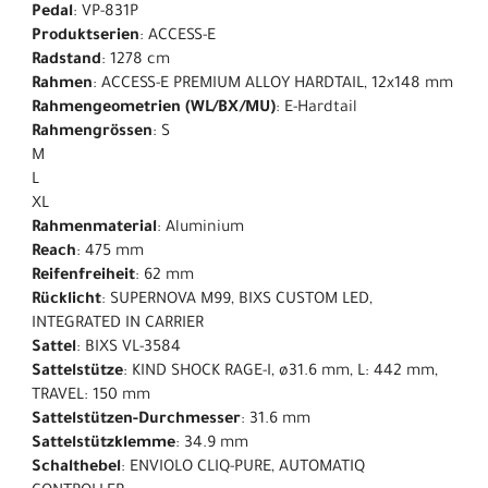
Pedal
: VP-831P
Produktserien
: ACCESS-E
Radstand
: 1278 cm
Rahmen
: ACCESS-E PREMIUM ALLOY HARDTAIL, 12x148 mm
Rahmengeometrien (WL/BX/MU)
: E-Hardtail
Rahmengrössen
: S
M
L
XL
Rahmenmaterial
: Aluminium
Reach
: 475 mm
Reifenfreiheit
: 62 mm
Rücklicht
: SUPERNOVA M99, BIXS CUSTOM LED,
INTEGRATED IN CARRIER
Sattel
: BIXS VL-3584
Sattelstütze
: KIND SHOCK RAGE-I, ø31.6 mm, L: 442 mm,
TRAVEL: 150 mm
Sattelstützen-Durchmesser
: 31.6 mm
Sattelstützklemme
: 34.9 mm
Schalthebel
: ENVIOLO CLIQ-PURE, AUTOMATIQ