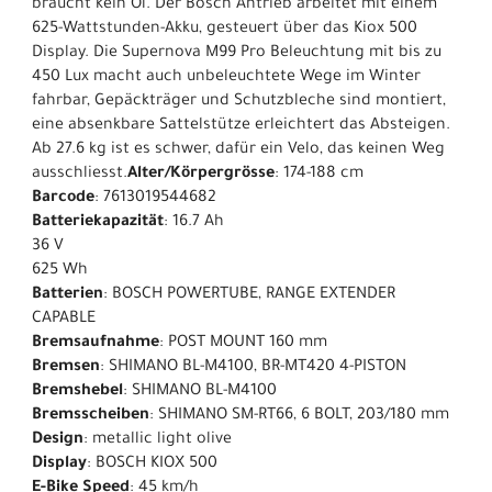
braucht kein Öl. Der Bosch Antrieb arbeitet mit einem
625-Wattstunden-Akku, gesteuert über das Kiox 500
Display. Die Supernova M99 Pro Beleuchtung mit bis zu
450 Lux macht auch unbeleuchtete Wege im Winter
fahrbar, Gepäckträger und Schutzbleche sind montiert,
eine absenkbare Sattelstütze erleichtert das Absteigen.
Ab 27.6 kg ist es schwer, dafür ein Velo, das keinen Weg
ausschliesst.
Alter/Körpergrösse
: 174-188 cm
Barcode
: 7613019544682
Batteriekapazität
: 16.7 Ah
36 V
625 Wh
Batterien
: BOSCH POWERTUBE, RANGE EXTENDER
CAPABLE
Bremsaufnahme
: POST MOUNT 160 mm
Bremsen
: SHIMANO BL-M4100, BR-MT420 4-PISTON
Bremshebel
: SHIMANO BL-M4100
Bremsscheiben
: SHIMANO SM-RT66, 6 BOLT, 203/180 mm
Design
: metallic light olive
Display
: BOSCH KIOX 500
E-Bike Speed
: 45 km/h