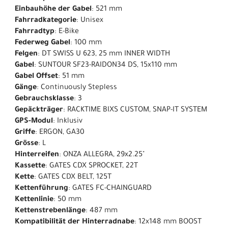
Einbauhöhe der Gabel
: 521 mm
Fahrradkategorie
: Unisex
Fahrradtyp
: E-Bike
Federweg Gabel
: 100 mm
Felgen
: DT SWISS U 623, 25 mm INNER WIDTH
Gabel
: SUNTOUR SF23-RAIDON34 DS, 15x110 mm
Gabel Offset
: 51 mm
Gänge
: Continuously Stepless
Gebrauchsklasse
: 3
Gepäckträger
: RACKTIME BIXS CUSTOM, SNAP-IT SYSTEM
GPS-Modul
: Inklusiv
Griffe
: ERGON, GA30
Grösse
: L
Hinterreifen
: ONZA ALLEGRA, 29x2.25"
Kassette
: GATES CDX SPROCKET, 22T
Kette
: GATES CDX BELT, 125T
Kettenführung
: GATES FC-CHAINGUARD
Kettenlinie
: 50 mm
Kettenstrebenlänge
: 487 mm
Kompatibilität der Hinterradnabe
: 12x148 mm BOOST