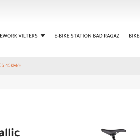
KEWORK VILTERS
E-BIKE STATION BAD RAGAZ
BIKE
CS 45KM/H
llic