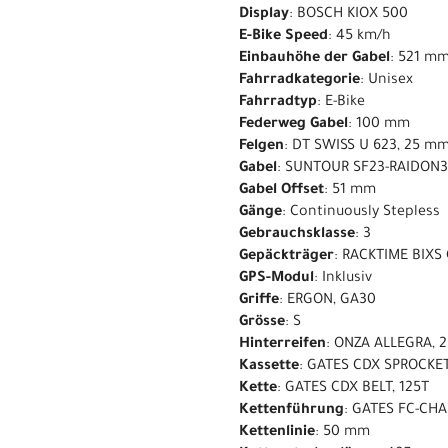
Display
: BOSCH KIOX 500
E-Bike Speed
: 45 km/h
Einbauhöhe der Gabel
: 521 m
Fahrradkategorie
: Unisex
Fahrradtyp
: E-Bike
Federweg Gabel
: 100 mm
Felgen
: DT SWISS U 623, 25 m
Gabel
: SUNTOUR SF23-RAIDON3
Gabel Offset
: 51 mm
Gänge
: Continuously Stepless
Gebrauchsklasse
: 3
Gepäckträger
: RACKTIME BIXS
GPS-Modul
: Inklusiv
Griffe
: ERGON, GA30
Grösse
: S
Hinterreifen
: ONZA ALLEGRA, 2
Kassette
: GATES CDX SPROCKET
Kette
: GATES CDX BELT, 125T
Kettenführung
: GATES FC-CH
Kettenlinie
: 50 mm