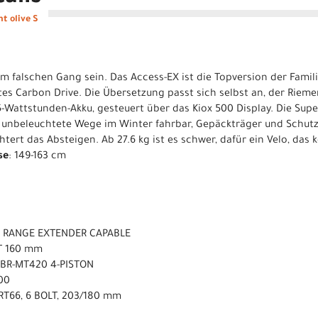
t olive S
 im falschen Gang sein. Das Access-EX ist die Topversion der Famil
s Carbon Drive. Die Übersetzung passt sich selbst an, der Rieme
5-Wattstunden-Akku, gesteuert über das Kiox 500 Display. Die Su
 unbeleuchtete Wege im Winter fahrbar, Gepäckträger und Schutz
htert das Absteigen. Ab 27.6 kg ist es schwer, dafür ein Velo, das
se
: 149-163 cm
 RANGE EXTENDER CAPABLE
T 160 mm
 BR-MT420 4-PISTON
00
RT66, 6 BOLT, 203/180 mm