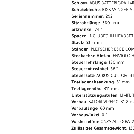
Schloss
: ABUS BATTERIE/RAHM
Schutzbleche
: BIXS WINGEE A
Seriennummer
: 2921
Sitzrohrlänge
: 380 mm
Sitzwinkel
: 74 °
Spacer
: INCLUDED IN HEADSET
Stack
: 635 mm
Ständer
: PLETSCHER ESGE COM
Steckachse Hinten
: ENVIOLO 
Steuerrohrlänge
: 130 mm
Steuerrohrwinkel
: 66 °
Steuersatz
: ACROS CUSTOM, 31
Tretlagerabsenkung
: 61 mm
Tretlagerhöhe
: 311 mm
Unterstützungsstufen
: LIMIT
Vorbau
: SATORI VIPER 0, 31.8
Vorbaulänge
: 60 mm
Vorbauwinkel
: 0 °
Vorderreifen
: ONZA ALLEGRA, 2
Zulässiges Gesamtgewicht
: 13