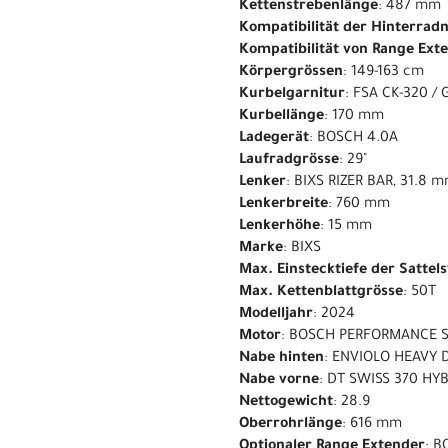
Kettenstrebenlänge
: 487 mm
Kompatibilität der Hinterrad
Kompatibilität von Range Ext
Körpergrössen
: 149-163 cm
Kurbelgarnitur
: FSA CK-320 /
Kurbellänge
: 170 mm
Ladegerät
: BOSCH 4.0A
Laufradgrösse
: 29"
Lenker
: BIXS RIZER BAR, 31.8
Lenkerbreite
: 760 mm
Lenkerhöhe
: 15 mm
Marke
: BIXS
Max. Einstecktiefe der Sattel
Max. Kettenblattgrösse
: 50T
Modelljahr
: 2024
Motor
: BOSCH PERFORMANCE 
Nabe hinten
: ENVIOLO HEAVY D
Nabe vorne
: DT SWISS 370 HYB
Nettogewicht
: 28.9
Oberrohrlänge
: 616 mm
Optionaler Range Extender
: 