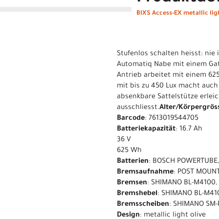
BIXS Access-EX metallic ligh
Stufenlos schalten heisst: nie
Automatiq Nabe mit einem Gate
Antrieb arbeitet mit einem 62
mit bis zu 450 Lux macht auch
absenkbare Sattelstütze erleic
ausschliesst.
Alter/Körpergrös
Barcode
: 7613019544705
Batteriekapazität
: 16.7 Ah
36 V
625 Wh
Batterien
: BOSCH POWERTUBE,
Bremsaufnahme
: POST MOUN
Bremsen
: SHIMANO BL-M4100,
Bremshebel
: SHIMANO BL-M41
Bremsscheiben
: SHIMANO SM-
Design
: metallic light olive