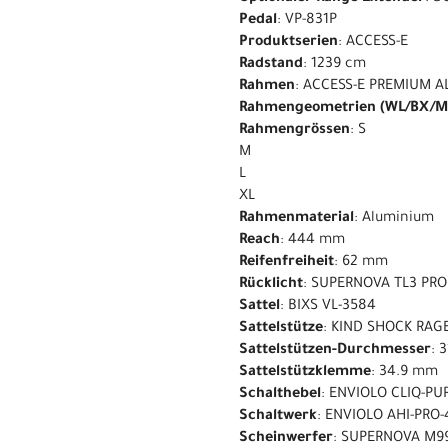
Pedal
: VP-831P
Produktserien
: ACCESS-E
Radstand
: 1239 cm
Rahmen
: ACCESS-E PREMIUM A
Rahmengeometrien (WL/BX/M
Rahmengrössen
: S
M
L
XL
Rahmenmaterial
: Aluminium
Reach
: 444 mm
Reifenfreiheit
: 62 mm
Rücklicht
: SUPERNOVA TL3 PRO
Sattel
: BIXS VL-3584
Sattelstütze
: KIND SHOCK RAGE
Sattelstützen-Durchmesser
: 
Sattelstützklemme
: 34.9 mm
Schalthebel
: ENVIOLO CLIQ-P
Schaltwerk
: ENVIOLO AHI-PRO
Scheinwerfer
: SUPERNOVA M99