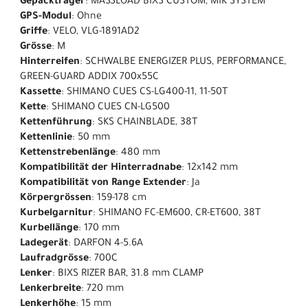
Gepäckträger
: MASSLOAD BIXS CUSTOM, MIK SYSTEM
GPS-Modul
: Ohne
Griffe
: VELO, VLG-1891AD2
Grösse
: M
Hinterreifen
: SCHWALBE ENERGIZER PLUS, PERFORMANCE,
GREEN-GUARD ADDIX 700x55C
Kassette
: SHIMANO CUES CS-LG400-11, 11-50T
Kette
: SHIMANO CUES CN-LG500
Kettenführung
: SKS CHAINBLADE, 38T
Kettenlinie
: 50 mm
Kettenstrebenlänge
: 480 mm
Kompatibilität der Hinterradnabe
: 12x142 mm
Kompatibilität von Range Extender
: Ja
Körpergrössen
: 159-178 cm
Kurbelgarnitur
: SHIMANO FC-EM600, CR-ET600, 38T
Kurbellänge
: 170 mm
Ladegerät
: DARFON 4-5.6A
Laufradgrösse
: 700C
Lenker
: BIXS RIZER BAR, 31.8 mm CLAMP
Lenkerbreite
: 720 mm
Lenkerhöhe
: 15 mm