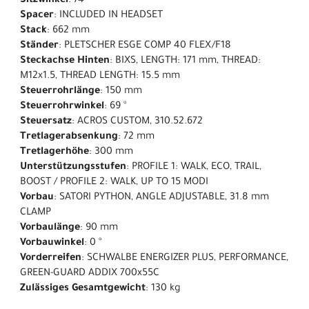
Sitzwinkel
: 74 °
Spacer
: INCLUDED IN HEADSET
Stack
: 662 mm
Ständer
: PLETSCHER ESGE COMP 40 FLEX/F18
Steckachse Hinten
: BIXS, LENGTH: 171 mm, THREAD:
M12x1.5, THREAD LENGTH: 15.5 mm
Steuerrohrlänge
: 150 mm
Steuerrohrwinkel
: 69 °
Steuersatz
: ACROS CUSTOM, 310.52.672
Tretlagerabsenkung
: 72 mm
Tretlagerhöhe
: 300 mm
Unterstützungsstufen
: PROFILE 1: WALK, ECO, TRAIL,
BOOST / PROFILE 2: WALK, UP TO 15 MODI
Vorbau
: SATORI PYTHON, ANGLE ADJUSTABLE, 31.8 mm
CLAMP
Vorbaulänge
: 90 mm
Vorbauwinkel
: 0 °
Vorderreifen
: SCHWALBE ENERGIZER PLUS, PERFORMANCE,
GREEN-GUARD ADDIX 700x55C
Zulässiges Gesamtgewicht
: 130 kg