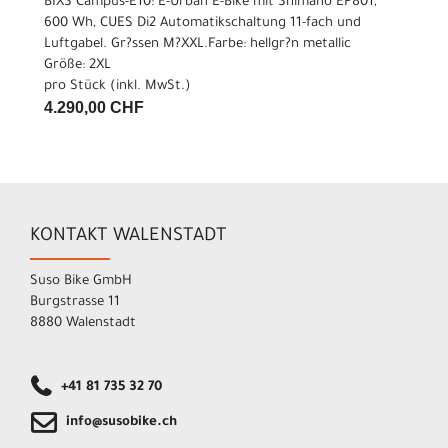
BIXS Campus-E10: E-Urban E-Bike mit Shimano EP801,
600 Wh, CUES Di2 Automatikschaltung 11-fach und
Luftgabel. Gr?ssen M?XXL.Farbe: hellgr?n metallic
Größe: 2XL
pro Stück (inkl. MwSt.)
4.290,00 CHF
KONTAKT WALENSTADT
Suso Bike GmbH
Burgstrasse 11
8880 Walenstadt
+41 81 735 32 70
info@susobike.ch