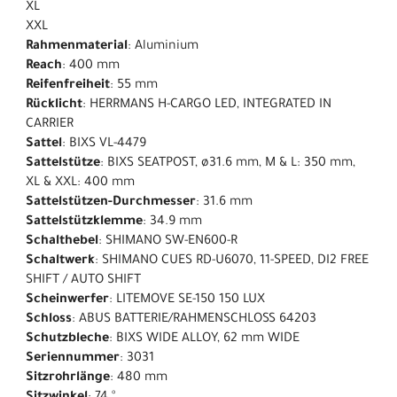
XL
XXL
Rahmenmaterial
: Aluminium
Reach
: 400 mm
Reifenfreiheit
: 55 mm
Rücklicht
: HERRMANS H-CARGO LED, INTEGRATED IN
CARRIER
Sattel
: BIXS VL-4479
Sattelstütze
: BIXS SEATPOST, ø31.6 mm, M & L: 350 mm,
XL & XXL: 400 mm
Sattelstützen-Durchmesser
: 31.6 mm
Sattelstützklemme
: 34.9 mm
Schalthebel
: SHIMANO SW-EN600-R
Schaltwerk
: SHIMANO CUES RD-U6070, 11-SPEED, DI2 FREE
SHIFT / AUTO SHIFT
Scheinwerfer
: LITEMOVE SE-150 150 LUX
Schloss
: ABUS BATTERIE/RAHMENSCHLOSS 64203
Schutzbleche
: BIXS WIDE ALLOY, 62 mm WIDE
Seriennummer
: 3031
Sitzrohrlänge
: 480 mm