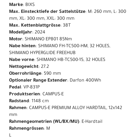
Marke
: BIXS
Max. Einstecktiefe der Sattelstütze
: M: 260 mm, L: 300
mm, XL: 300 mm, XXL: 300 mm
Max. Kettenblattgrösse
: 38T
Modelljahr
: 2024
Motor
: SHIMANO EP801 85Nm
Nabe hinten
: SHIMANO FH-TC500-HM, 32 HOLES,
SHIMANO HYPERGLIDE FREEHUB
Nabe vorne
: SHIMANO HB-TC500-15, 32 HOLES
Nettogewicht
: 27.2
Oberrohrlänge
: 590 mm
Optionaler Range Extender
: Darfon 400Wh
Pedal
: VP-831P
Produktserien
: CAMPUS-E
Radstand
: 1148 cm
Rahmen
: CAMPUS-E PREMIUM ALLOY HARDTAIL, 12x142
mm
Rahmengeometrien (WL/BX/MU)
: E-Hardtail
Rahmengrössen
: M
L