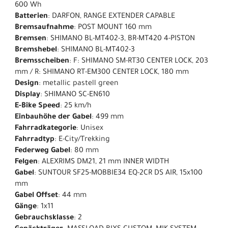
600 Wh
Batterien
: DARFON, RANGE EXTENDER CAPABLE
Bremsaufnahme
: POST MOUNT 160 mm
Bremsen
: SHIMANO BL-MT402-3, BR-MT420 4-PISTON
Bremshebel
: SHIMANO BL-MT402-3
Bremsscheiben
: F: SHIMANO SM-RT30 CENTER LOCK, 203
mm / R: SHIMANO RT-EM300 CENTER LOCK, 180 mm
Design
: metallic pastell green
Display
: SHIMANO SC-EN610
E-Bike Speed
: 25 km/h
Einbauhöhe der Gabel
: 499 mm
Fahrradkategorie
: Unisex
Fahrradtyp
: E-City/Trekking
Federweg Gabel
: 80 mm
Felgen
: ALEXRIMS DM21, 21 mm INNER WIDTH
Gabel
: SUNTOUR SF25-MOBBIE34 EQ-2CR DS AIR, 15x100
mm
Gabel Offset
: 44 mm
Gänge
: 1x11
Gebrauchsklasse
: 2