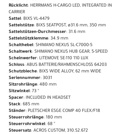
Rücklicht
: HERRMANS H-CARGO LED, INTEGRATED IN
CARRIER
Sattel
: BIXS VL-4479
Sattelstütze
: BIXS SEATPOST, ø31.6 mm, 350 mm
Sattelstützen-Durchmesser
: 31.6 mm
Sattelstützklemme
: 34.9 mm
Schalthebel
: SHIMANO NEXUS SL-C7000-5
Schaltwerk
: SHIMANO NEXUS HUB GEAR, 5-SPEED
Scheinwerfer
: LITEMOVE SE-110 110 LUX
Schloss
: ABUS BATTERIE/RAHMENSCHLOSS 64203
Schutzbleche
: BIXS WIDE ALLOY, 62 mm WIDE
Seriennummer
: 3031
Sitzrohrlänge
: 480 mm
Sitzwinkel
: 73 °
Spacer
: INCLUDED IN HEADSET
Stack
: 685 mm
Ständer
: PLETSCHER ESGE COMP 40 FLEX/F18
Steuerrohrlänge
: 180 mm
Steuerrohrwinkel
: 68 °
Steuersatz
: ACROS CUSTOM, 310.52.672