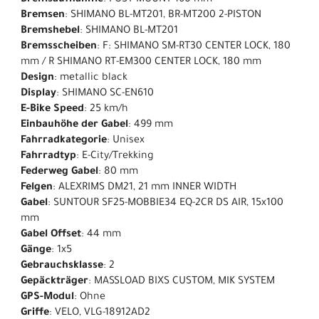
Bremsaufnahme
: POST MOUNT 160 mm
Bremsen
: SHIMANO BL-MT201, BR-MT200 2-PISTON
Bremshebel
: SHIMANO BL-MT201
Bremsscheiben
: F: SHIMANO SM-RT30 CENTER LOCK, 180
mm / R SHIMANO RT-EM300 CENTER LOCK, 180 mm
Design
: metallic black
Display
: SHIMANO SC-EN610
E-Bike Speed
: 25 km/h
Einbauhöhe der Gabel
: 499 mm
Fahrradkategorie
: Unisex
Fahrradtyp
: E-City/Trekking
Federweg Gabel
: 80 mm
Felgen
: ALEXRIMS DM21, 21 mm INNER WIDTH
Gabel
: SUNTOUR SF25-MOBBIE34 EQ-2CR DS AIR, 15x100
mm
Gabel Offset
: 44 mm
Gänge
: 1x5
Gebrauchsklasse
: 2
Gepäckträger
: MASSLOAD BIXS CUSTOM, MIK SYSTEM
GPS-Modul
: Ohne
Griffe
: VELO, VLG-18912AD2