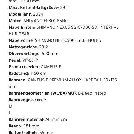
mm, L: 300 mm
Max. Kettenblattgrösse
: 39T
Modelljahr
: 2024
Motor
: SHIMANO EP801 85Nm
Nabe hinten
: SHIMANO NEXUS SG-C7000-5D, INTERNAL
HUB GEAR
Nabe vorne
: SHIMANO HB-TC500-15, 32 HOLES
Nettogewicht
: 28.2
Oberrohrlänge
: 590 mm
Pedal
: VP-831P
Produktserien
: CAMPUS-E
Radstand
: 1150 cm
Rahmen
: CAMPUS-E PREMIUM ALLOY HARDTAIL, 10x135
mm
Rahmengeometrien (WL/BX/MU)
: E-Deep instep
Rahmengrössen
: S
M
L
Rahmenmaterial
: Aluminium
Reach
: 381 mm
Reifenfreiheit
: 55 mm