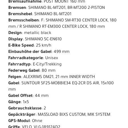
Bremsaufnahme
: POST MOUNT 160 mm
Bremsen
: SHIMANO BL-MT201, BR-MT200 2-PISTON
Bremshebel
: SHIMANO BL-MT201
Bremsscheiben
: F: SHIMANO SM-RT30 CENTER LOCK, 180
mm / R SHIMANO RT-EM300 CENTER LOCK, 180 mm
Design
: metallic black
Display
: SHIMANO SC-EN610
E-Bike Speed
: 25 km/h
Einbauhöhe der Gabel
: 499 mm
Fahrradkategorie
: Unisex
Fahrradtyp
: E-City/Trekking
Federweg Gabel
: 80 mm
Felgen
: ALEXRIMS DM21, 21 mm INNER WIDTH
Gabel
: SUNTOUR SF25-MOBBIE34 EQ-2CR DS AIR, 15x100
mm
Gabel Offset
: 44 mm
Gänge
: 1x5
Gebrauchsklasse
: 2
Gepäckträger
: MASSLOAD BIXS CUSTOM, MIK SYSTEM
GPS-Modul
: Ohne
Griffe
: VELO, VLG-18912AD2