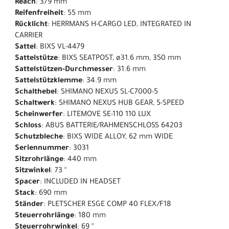
Reach
: 379 mm
Reifenfreiheit
: 55 mm
Rücklicht
: HERRMANS H-CARGO LED, INTEGRATED IN
CARRIER
Sattel
: BIXS VL-4479
Sattelstütze
: BIXS SEATPOST, ø31.6 mm, 350 mm
Sattelstützen-Durchmesser
: 31.6 mm
Sattelstützklemme
: 34.9 mm
Schalthebel
: SHIMANO NEXUS SL-C7000-5
Schaltwerk
: SHIMANO NEXUS HUB GEAR, 5-SPEED
Scheinwerfer
: LITEMOVE SE-110 110 LUX
Schloss
: ABUS BATTERIE/RAHMENSCHLOSS 64203
Schutzbleche
: BIXS WIDE ALLOY, 62 mm WIDE
Seriennummer
: 3031
Sitzrohrlänge
: 440 mm
Sitzwinkel
: 73 °
Spacer
: INCLUDED IN HEADSET
Stack
: 690 mm
Ständer
: PLETSCHER ESGE COMP 40 FLEX/F18
Steuerrohrlänge
: 180 mm
Steuerrohrwinkel
: 69 °