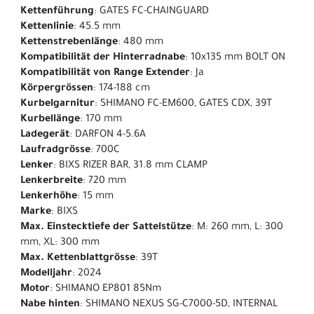
Kettenführung
: GATES FC-CHAINGUARD
Kettenlinie
: 45.5 mm
Kettenstrebenlänge
: 480 mm
Kompatibilität der Hinterradnabe
: 10x135 mm BOLT ON
Kompatibilität von Range Extender
: Ja
Körpergrössen
: 174-188 cm
Kurbelgarnitur
: SHIMANO FC-EM600, GATES CDX, 39T
Kurbellänge
: 170 mm
Ladegerät
: DARFON 4-5.6A
Laufradgrösse
: 700C
Lenker
: BIXS RIZER BAR, 31.8 mm CLAMP
Lenkerbreite
: 720 mm
Lenkerhöhe
: 15 mm
Marke
: BIXS
Max. Einstecktiefe der Sattelstütze
: M: 260 mm, L: 300
mm, XL: 300 mm
Max. Kettenblattgrösse
: 39T
Modelljahr
: 2024
Motor
: SHIMANO EP801 85Nm
Nabe hinten
: SHIMANO NEXUS SG-C7000-5D, INTERNAL