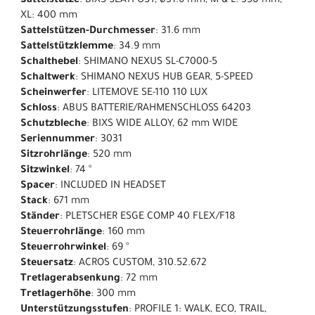
Sattelstütze
: BIXS SEATPOST, ø31.6 mm, M & L: 350 mm,
XL: 400 mm
Sattelstützen-Durchmesser
: 31.6 mm
Sattelstützklemme
: 34.9 mm
Schalthebel
: SHIMANO NEXUS SL-C7000-5
Schaltwerk
: SHIMANO NEXUS HUB GEAR, 5-SPEED
Scheinwerfer
: LITEMOVE SE-110 110 LUX
Schloss
: ABUS BATTERIE/RAHMENSCHLOSS 64203
Schutzbleche
: BIXS WIDE ALLOY, 62 mm WIDE
Seriennummer
: 3031
Sitzrohrlänge
: 520 mm
Sitzwinkel
: 74 °
Spacer
: INCLUDED IN HEADSET
Stack
: 671 mm
Ständer
: PLETSCHER ESGE COMP 40 FLEX/F18
Steuerrohrlänge
: 160 mm
Steuerrohrwinkel
: 69 °
Steuersatz
: ACROS CUSTOM, 310.52.672
Tretlagerabsenkung
: 72 mm
Tretlagerhöhe
: 300 mm
Unterstützungsstufen
: PROFILE 1: WALK, ECO, TRAIL,