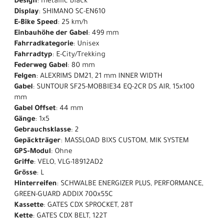
Design
: metallic black
Display
: SHIMANO SC-EN610
E-Bike Speed
: 25 km/h
Einbauhöhe der Gabel
: 499 mm
Fahrradkategorie
: Unisex
Fahrradtyp
: E-City/Trekking
Federweg Gabel
: 80 mm
Felgen
: ALEXRIMS DM21, 21 mm INNER WIDTH
Gabel
: SUNTOUR SF25-MOBBIE34 EQ-2CR DS AIR, 15x100
mm
Gabel Offset
: 44 mm
Gänge
: 1x5
Gebrauchsklasse
: 2
Gepäckträger
: MASSLOAD BIXS CUSTOM, MIK SYSTEM
GPS-Modul
: Ohne
Griffe
: VELO, VLG-18912AD2
Grösse
: L
Hinterreifen
: SCHWALBE ENERGIZER PLUS, PERFORMANCE,
GREEN-GUARD ADDIX 700x55C
Kassette
: GATES CDX SPROCKET, 28T
Kette
: GATES CDX BELT, 122T