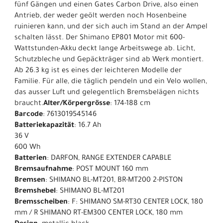
fünf Gängen und einen Gates Carbon Drive, also einen
Antrieb, der weder geölt werden noch Hosenbeine
ruinieren kann, und der sich auch im Stand an der Ampel
schalten lässt. Der Shimano EP801 Motor mit 600-
Wattstunden-Akku deckt lange Arbeitswege ab. Licht,
Schutzbleche und Gepäckträger sind ab Werk montiert.
Ab 26.3 kg ist es eines der leichteren Modelle der
Familie. Für alle, die täglich pendeln und ein Velo wollen,
das ausser Luft und gelegentlich Bremsbelägen nichts
braucht.
Alter/Körpergrösse
: 174-188 cm
Barcode
: 7613019545146
Batteriekapazität
: 16.7 Ah
36 V
600 Wh
Batterien
: DARFON, RANGE EXTENDER CAPABLE
Bremsaufnahme
: POST MOUNT 160 mm
Bremsen
: SHIMANO BL-MT201, BR-MT200 2-PISTON
Bremshebel
: SHIMANO BL-MT201
Bremsscheiben
: F: SHIMANO SM-RT30 CENTER LOCK, 180
mm / R SHIMANO RT-EM300 CENTER LOCK, 180 mm