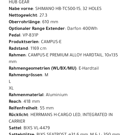
HUB GEAR
Nabe vorne
: SHIMANO HB-TC500-15, 32 HOLES
Nettogewicht
: 27.3
Oberrohrlänge
: 610 mm
Optionaler Range Extender
: Darfon 400Wh
Pedal
: VP-831P
Produktserien
: CAMPUS-E
Radstand
: 1169 cm
Rahmen
: CAMPUS-E PREMIUM ALLOY HARDTAIL, 10x135
mm
Rahmengeometrien (WL/BX/MU)
: E-Hardtail
Rahmengrössen
: M
L
XL
Rahmenmaterial
: Aluminium
Reach
: 418 mm
Reifenfreiheit
: 55 mm
Rücklicht
: HERRMANS H-CARGO LED, INTEGRATED IN
CARRIER
Sattel
: BIXS VL-4479