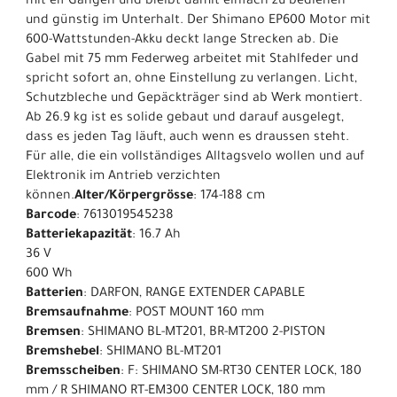
mit elf Gängen und bleibt damit einfach zu bedienen
und günstig im Unterhalt. Der Shimano EP600 Motor mit
600-Wattstunden-Akku deckt lange Strecken ab. Die
Gabel mit 75 mm Federweg arbeitet mit Stahlfeder und
spricht sofort an, ohne Einstellung zu verlangen. Licht,
Schutzbleche und Gepäckträger sind ab Werk montiert.
Ab 26.9 kg ist es solide gebaut und darauf ausgelegt,
dass es jeden Tag läuft, auch wenn es draussen steht.
Für alle, die ein vollständiges Alltagsvelo wollen und auf
Elektronik im Antrieb verzichten
können.
Alter/Körpergrösse
: 174-188 cm
Barcode
: 7613019545238
Batteriekapazität
: 16.7 Ah
36 V
600 Wh
Batterien
: DARFON, RANGE EXTENDER CAPABLE
Bremsaufnahme
: POST MOUNT 160 mm
Bremsen
: SHIMANO BL-MT201, BR-MT200 2-PISTON
Bremshebel
: SHIMANO BL-MT201
Bremsscheiben
: F: SHIMANO SM-RT30 CENTER LOCK, 180
mm / R SHIMANO RT-EM300 CENTER LOCK, 180 mm