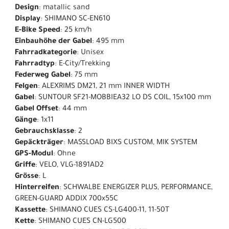
Design
: matallic sand
Display
: SHIMANO SC-EN610
E-Bike Speed
: 25 km/h
Einbauhöhe der Gabel
: 495 mm
Fahrradkategorie
: Unisex
Fahrradtyp
: E-City/Trekking
Federweg Gabel
: 75 mm
Felgen
: ALEXRIMS DM21, 21 mm INNER WIDTH
Gabel
: SUNTOUR SF21-MOBBIEA32 LO DS COIL, 15x100 mm
Gabel Offset
: 44 mm
Gänge
: 1x11
Gebrauchsklasse
: 2
Gepäckträger
: MASSLOAD BIXS CUSTOM, MIK SYSTEM
GPS-Modul
: Ohne
Griffe
: VELO, VLG-1891AD2
Grösse
: L
Hinterreifen
: SCHWALBE ENERGIZER PLUS, PERFORMANCE,
GREEN-GUARD ADDIX 700x55C
Kassette
: SHIMANO CUES CS-LG400-11, 11-50T
Kette
: SHIMANO CUES CN-LG500