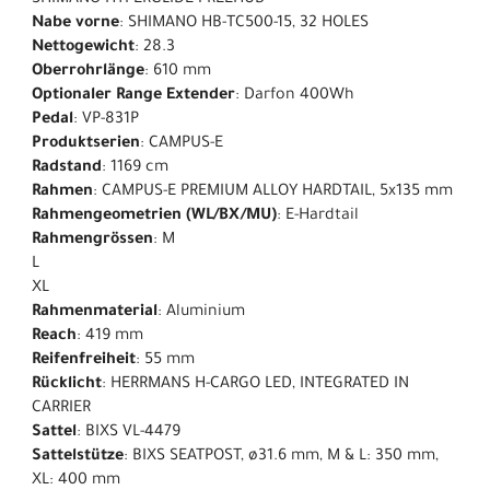
Nabe vorne
: SHIMANO HB-TC500-15, 32 HOLES
Nettogewicht
: 28.3
Oberrohrlänge
: 610 mm
Optionaler Range Extender
: Darfon 400Wh
Pedal
: VP-831P
Produktserien
: CAMPUS-E
Radstand
: 1169 cm
Rahmen
: CAMPUS-E PREMIUM ALLOY HARDTAIL, 5x135 mm
Rahmengeometrien (WL/BX/MU)
: E-Hardtail
Rahmengrössen
: M
L
XL
Rahmenmaterial
: Aluminium
Reach
: 419 mm
Reifenfreiheit
: 55 mm
Rücklicht
: HERRMANS H-CARGO LED, INTEGRATED IN
CARRIER
Sattel
: BIXS VL-4479
Sattelstütze
: BIXS SEATPOST, ø31.6 mm, M & L: 350 mm,
XL: 400 mm