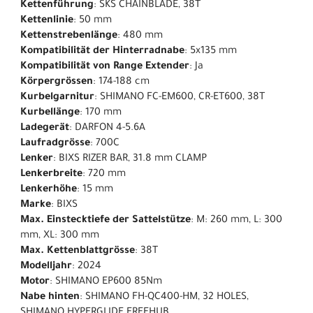
Kettenführung
: SKS CHAINBLADE, 38T
Kettenlinie
: 50 mm
Kettenstrebenlänge
: 480 mm
Kompatibilität der Hinterradnabe
: 5x135 mm
Kompatibilität von Range Extender
: Ja
Körpergrössen
: 174-188 cm
Kurbelgarnitur
: SHIMANO FC-EM600, CR-ET600, 38T
Kurbellänge
: 170 mm
Ladegerät
: DARFON 4-5.6A
Laufradgrösse
: 700C
Lenker
: BIXS RIZER BAR, 31.8 mm CLAMP
Lenkerbreite
: 720 mm
Lenkerhöhe
: 15 mm
Marke
: BIXS
Max. Einstecktiefe der Sattelstütze
: M: 260 mm, L: 300
mm, XL: 300 mm
Max. Kettenblattgrösse
: 38T
Modelljahr
: 2024
Motor
: SHIMANO EP600 85Nm
Nabe hinten
: SHIMANO FH-QC400-HM, 32 HOLES,
SHIMANO HYPERGLIDE FREEHUB