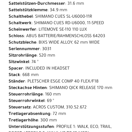
Sattelstützen-Durchmesser
: 31.6 mm
Sattelstützklemme
: 34.9 mm
Schalthebel
: SHIMANO CUES SL-U6000-11R
Schaltwerk
: SHIMANO CUES RD-U6000, 11-SPEED
Scheinwerfer
: LITEMOVE SE-110 110 LUX
Schloss
: ABUS BATTERIE/RAHMENSCHLOSS 64203
Schutzbleche
: BIXS WIDE ALLOY, 62 mm WIDE
Seriennummer
: 3031
Sitzrohrlänge
: 520 mm
Sitzwinkel
: 74 °
Spacer
: INCLUDED IN HEADSET
Stack
: 668 mm
Ständer
: PLETSCHER ESGE COMP 40 FLEX/F18
Steckachse Hinten
: SHIMANO QICK RELEASE 170 mm
Steuerrohrlänge
: 160 mm
Steuerrohrwinkel
: 69 °
Steuersatz
: ACROS CUSTOM, 310.52.672
Tretlagerabsenkung
: 72 mm
Tretlagerhöhe
: 300 mm
Unterstützungsstufen
: PROFILE 1: WALK, ECO, TRAIL,