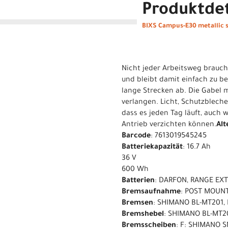
Produktdet
BIXS Campus-E30 metallic 
Nicht jeder Arbeitsweg brauc
und bleibt damit einfach zu 
lange Strecken ab. Die Gabel m
verlangen. Licht, Schutzbleche
dass es jeden Tag läuft, auch w
Antrieb verzichten können.
Alt
Barcode
: 7613019545245
Batteriekapazität
: 16.7 Ah
36 V
600 Wh
Batterien
: DARFON, RANGE EX
Bremsaufnahme
: POST MOUN
Bremsen
: SHIMANO BL-MT201,
Bremshebel
: SHIMANO BL-MT2
Bremsscheiben
: F: SHIMANO 