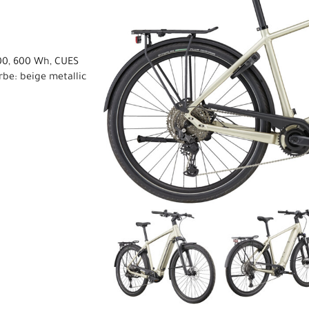
00, 600 Wh, CUES
rbe: beige metallic