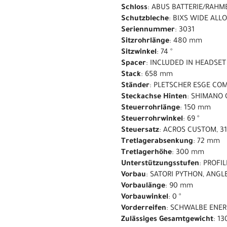
Schloss
: ABUS BATTERIE/RAH
Schutzbleche
: BIXS WIDE ALL
Seriennummer
: 3031
Sitzrohrlänge
: 480 mm
Sitzwinkel
: 74 °
Spacer
: INCLUDED IN HEADSET
Stack
: 658 mm
Ständer
: PLETSCHER ESGE COM
Steckachse Hinten
: SHIMANO 
Steuerrohrlänge
: 150 mm
Steuerrohrwinkel
: 69 °
Steuersatz
: ACROS CUSTOM, 31
Tretlagerabsenkung
: 72 mm
Tretlagerhöhe
: 300 mm
Unterstützungsstufen
: PROFIL
Vorbau
: SATORI PYTHON, ANGL
Vorbaulänge
: 90 mm
Vorbauwinkel
: 0 °
Vorderreifen
: SCHWALBE ENER
Zulässiges Gesamtgewicht
: 13