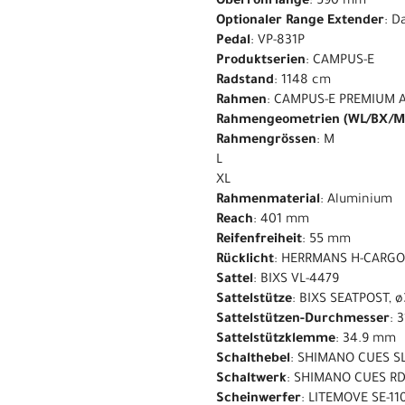
Oberrohrlänge
: 590 mm
Optionaler Range Extender
: 
Pedal
: VP-831P
Produktserien
: CAMPUS-E
Radstand
: 1148 cm
Rahmen
: CAMPUS-E PREMIUM 
Rahmengeometrien (WL/BX/M
Rahmengrössen
: M
L
XL
Rahmenmaterial
: Aluminium
Reach
: 401 mm
Reifenfreiheit
: 55 mm
Rücklicht
: HERRMANS H-CARGO 
Sattel
: BIXS VL-4479
Sattelstütze
: BIXS SEATPOST, 
Sattelstützen-Durchmesser
: 
Sattelstützklemme
: 34.9 mm
Schalthebel
: SHIMANO CUES SL
Schaltwerk
: SHIMANO CUES RD
Scheinwerfer
: LITEMOVE SE-11