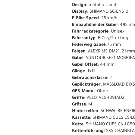
Design
: matallic sand
Display
: SHIMANO SC-EN610
E-Bike Speed
: 25 km/h
Einbauhöhe der Gabel
: 495 m
Fahrradkategorie
: Unisex
Fahrradtyp
: E-City/Trekking
Federweg Gabel
: 75 mm
Felgen
: ALEXRIMS DM21, 21 m
Gabel
: SUNTOUR SF21-MOBBIEA
Gabel Offset
: 44 mm
Gänge
: 1x11
Gebrauchsklasse
: 2
Gepäckträger
: MASSLOAD BIX
GPS-Modul
: Ohne
Griffe
: VELO, VLG-1891AD2
Grösse
: M
Hinterreifen
: SCHWALBE ENER
Kassette
: SHIMANO CUES CS-LG
Kette
: SHIMANO CUES CN-LG5
Kettenführung
: SKS CHAINBLA