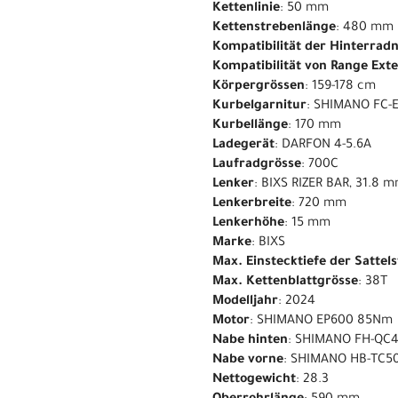
Kettenlinie
: 50 mm
Kettenstrebenlänge
: 480 mm
Kompatibilität der Hinterrad
Kompatibilität von Range Ext
Körpergrössen
: 159-178 cm
Kurbelgarnitur
: SHIMANO FC-
Kurbellänge
: 170 mm
Ladegerät
: DARFON 4-5.6A
Laufradgrösse
: 700C
Lenker
: BIXS RIZER BAR, 31.8
Lenkerbreite
: 720 mm
Lenkerhöhe
: 15 mm
Marke
: BIXS
Max. Einstecktiefe der Sattel
Max. Kettenblattgrösse
: 38T
Modelljahr
: 2024
Motor
: SHIMANO EP600 85Nm
Nabe hinten
: SHIMANO FH-QC
Nabe vorne
: SHIMANO HB-TC50
Nettogewicht
: 28.3