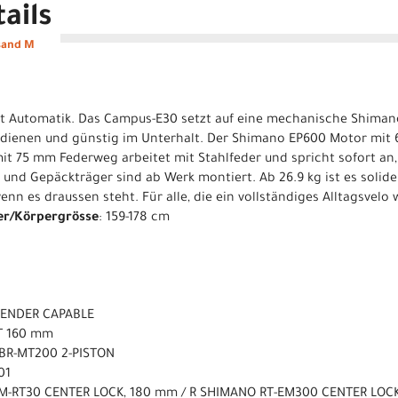
ails
sand M
ht Automatik. Das Campus-E30 setzt auf eine mechanische Shima
bedienen und günstig im Unterhalt. Der Shimano EP600 Motor mit
it 75 mm Federweg arbeitet mit Stahlfeder und spricht sofort an,
 und Gepäckträger sind ab Werk montiert. Ab 26.9 kg ist es solid
enn es draussen steht. Für alle, die ein vollständiges Alltagsvelo 
er/Körpergrösse
: 159-178 cm
TENDER CAPABLE
T 160 mm
 BR-MT200 2-PISTON
01
SM-RT30 CENTER LOCK, 180 mm / R SHIMANO RT-EM300 CENTER LOC