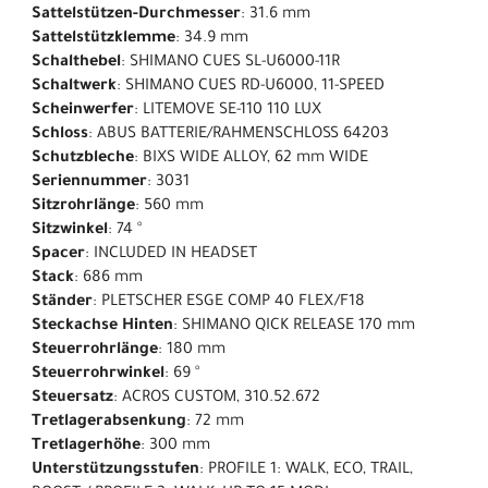
Sattelstützen-Durchmesser
: 31.6 mm
Sattelstützklemme
: 34.9 mm
Schalthebel
: SHIMANO CUES SL-U6000-11R
Schaltwerk
: SHIMANO CUES RD-U6000, 11-SPEED
Scheinwerfer
: LITEMOVE SE-110 110 LUX
Schloss
: ABUS BATTERIE/RAHMENSCHLOSS 64203
Schutzbleche
: BIXS WIDE ALLOY, 62 mm WIDE
Seriennummer
: 3031
Sitzrohrlänge
: 560 mm
Sitzwinkel
: 74 °
Spacer
: INCLUDED IN HEADSET
Stack
: 686 mm
Ständer
: PLETSCHER ESGE COMP 40 FLEX/F18
Steckachse Hinten
: SHIMANO QICK RELEASE 170 mm
Steuerrohrlänge
: 180 mm
Steuerrohrwinkel
: 69 °
Steuersatz
: ACROS CUSTOM, 310.52.672
Tretlagerabsenkung
: 72 mm
Tretlagerhöhe
: 300 mm
Unterstützungsstufen
: PROFILE 1: WALK, ECO, TRAIL,