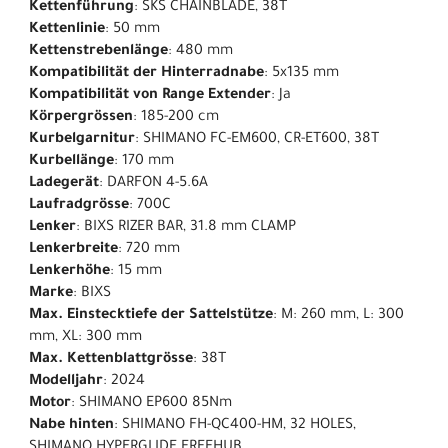
Kettenführung
: SKS CHAINBLADE, 38T
Kettenlinie
: 50 mm
Kettenstrebenlänge
: 480 mm
Kompatibilität der Hinterradnabe
: 5x135 mm
Kompatibilität von Range Extender
: Ja
Körpergrössen
: 185-200 cm
Kurbelgarnitur
: SHIMANO FC-EM600, CR-ET600, 38T
Kurbellänge
: 170 mm
Ladegerät
: DARFON 4-5.6A
Laufradgrösse
: 700C
Lenker
: BIXS RIZER BAR, 31.8 mm CLAMP
Lenkerbreite
: 720 mm
Lenkerhöhe
: 15 mm
Marke
: BIXS
Max. Einstecktiefe der Sattelstütze
: M: 260 mm, L: 300
mm, XL: 300 mm
Max. Kettenblattgrösse
: 38T
Modelljahr
: 2024
Motor
: SHIMANO EP600 85Nm
Nabe hinten
: SHIMANO FH-QC400-HM, 32 HOLES,
SHIMANO HYPERGLIDE FREEHUB