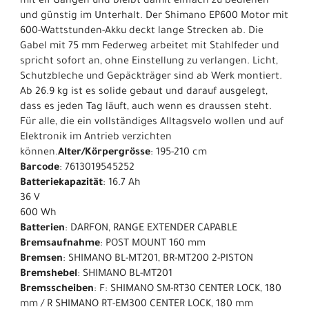
mit elf Gängen und bleibt damit einfach zu bedienen
und günstig im Unterhalt. Der Shimano EP600 Motor mit
600-Wattstunden-Akku deckt lange Strecken ab. Die
Gabel mit 75 mm Federweg arbeitet mit Stahlfeder und
spricht sofort an, ohne Einstellung zu verlangen. Licht,
Schutzbleche und Gepäckträger sind ab Werk montiert.
Ab 26.9 kg ist es solide gebaut und darauf ausgelegt,
dass es jeden Tag läuft, auch wenn es draussen steht.
Für alle, die ein vollständiges Alltagsvelo wollen und auf
Elektronik im Antrieb verzichten
können.
Alter/Körpergrösse
: 195-210 cm
Barcode
: 7613019545252
Batteriekapazität
: 16.7 Ah
36 V
600 Wh
Batterien
: DARFON, RANGE EXTENDER CAPABLE
Bremsaufnahme
: POST MOUNT 160 mm
Bremsen
: SHIMANO BL-MT201, BR-MT200 2-PISTON
Bremshebel
: SHIMANO BL-MT201
Bremsscheiben
: F: SHIMANO SM-RT30 CENTER LOCK, 180
mm / R SHIMANO RT-EM300 CENTER LOCK, 180 mm