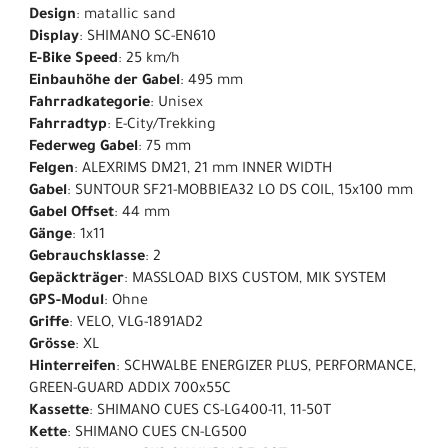
Design
: matallic sand
Display
: SHIMANO SC-EN610
E-Bike Speed
: 25 km/h
Einbauhöhe der Gabel
: 495 mm
Fahrradkategorie
: Unisex
Fahrradtyp
: E-City/Trekking
Federweg Gabel
: 75 mm
Felgen
: ALEXRIMS DM21, 21 mm INNER WIDTH
Gabel
: SUNTOUR SF21-MOBBIEA32 LO DS COIL, 15x100 mm
Gabel Offset
: 44 mm
Gänge
: 1x11
Gebrauchsklasse
: 2
Gepäckträger
: MASSLOAD BIXS CUSTOM, MIK SYSTEM
GPS-Modul
: Ohne
Griffe
: VELO, VLG-1891AD2
Grösse
: XL
Hinterreifen
: SCHWALBE ENERGIZER PLUS, PERFORMANCE,
GREEN-GUARD ADDIX 700x55C
Kassette
: SHIMANO CUES CS-LG400-11, 11-50T
Kette
: SHIMANO CUES CN-LG500