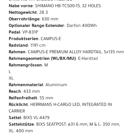
Nabe vorne
: SHIMANO HB-TC500-15, 32 HOLES
Nettogewicht
: 28.3
Oberrohrlänge
: 630 mm
Optionaler Range Extender
: Darfon 400Wh
Pedal
: VP-831P
Produktserien
: CAMPUS-E
Radstand
: 1191 cm
Rahmen
: CAMPUS-E PREMIUM ALLOY HARDTAIL, 5x135 mm
Rahmengeometrien (WL/BX/MU)
: E-Hardtail
Rahmengrössen
: M
L
XL
Rahmenmaterial
: Aluminium
Reach
: 433 mm
Reifenfreiheit
: 55 mm
Rücklicht
: HERRMANS H-CARGO LED, INTEGRATED IN
CARRIER
Sattel
: BIXS VL-4479
Sattelstütze
: BIXS SEATPOST, ø31.6 mm, M & L: 350 mm,
XL: 400 mm