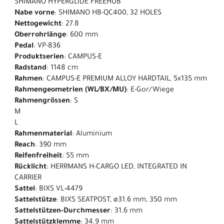
SHIMANO HYPERGLIDE FREEHUB
Nabe vorne
: SHIMANO HB-QC400, 32 HOLES
Nettogewicht
: 27.8
Oberrohrlänge
: 600 mm
Pedal
: VP-836
Produktserien
: CAMPUS-E
Radstand
: 1148 cm
Rahmen
: CAMPUS-E PREMIUM ALLOY HARDTAIL, 5x135 mm
Rahmengeometrien (WL/BX/MU)
: E-Gor/Wiege
Rahmengrössen
: S
M
L
Rahmenmaterial
: Aluminium
Reach
: 390 mm
Reifenfreiheit
: 55 mm
Rücklicht
: HERRMANS H-CARGO LED, INTEGRATED IN
CARRIER
Sattel
: BIXS VL-4479
Sattelstütze
: BIXS SEATPOST, ø31.6 mm, 350 mm
Sattelstützen-Durchmesser
: 31.6 mm
Sattelstützklemme
: 34.9 mm