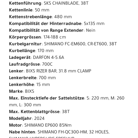
Kettenführung
: SKS CHAINBLADE, 38T
Kettenlinie
: 50 mm
Kettenstrebenlänge
: 480 mm
Kompatibilität der Hinterradnabe
: 5x135 mm
Kompatibilität von Range Extender
: Nein
Körpergrössen
: 174-188 cm
Kurbelgarnitur
: SHIMANO FC-EM600, CR-ET600, 38T
Kurbellänge
: 170 mm
Ladegerät
: DARFON 4-5.6A
Laufradgrösse
: 700C
Lenker
: BIXS RIZER BAR, 31.8 mm CLAMP
Lenkerbreite
: 700 mm
Lenkerhöhe
: 15 mm
Marke
: BIXS
Max. Einstecktiefe der Sattelstütze
: S: 220 mm, M: 260
mm, L: 300 mm
Max. Kettenblattgrösse
: 38T
Modelljahr
: 2024
Motor
: SHIMANO EP600 85Nm
Nabe hinten
: SHIMANO FH-QC300-HM, 32 HOLES,