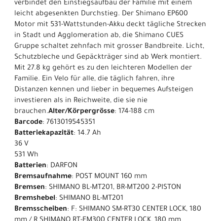
verbindet den Einstiegsaufbau der Familie mit einem
leicht abgesenkten Durchstieg. Der Shimano EP600
Motor mit 531-Wattstunden-Akku deckt tägliche Strecken
in Stadt und Agglomeration ab, die Shimano CUES
Gruppe schaltet zehnfach mit grosser Bandbreite. Licht,
Schutzbleche und Gepäckträger sind ab Werk montiert.
Mit 27.8 kg gehört es zu den leichteren Modellen der
Familie. Ein Velo für alle, die täglich fahren, ihre
Distanzen kennen und lieber in bequemes Aufsteigen
investieren als in Reichweite, die sie nie
brauchen.
Alter/Körpergrösse
: 174-188 cm
Barcode
: 7613019545351
Batteriekapazität
: 14.7 Ah
36 V
531 Wh
Batterien
: DARFON
Bremsaufnahme
: POST MOUNT 160 mm
Bremsen
: SHIMANO BL-MT201, BR-MT200 2-PISTON
Bremshebel
: SHIMANO BL-MT201
Bremsscheiben
: F: SHIMANO SM-RT30 CENTER LOCK, 180
mm / R SHIMANO RT-EM300 CENTER LOCK, 180 mm