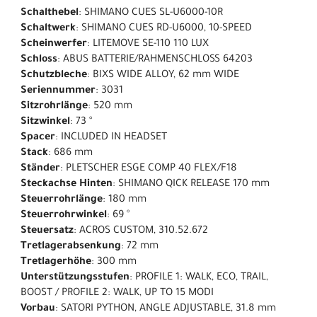
Schalthebel
: SHIMANO CUES SL-U6000-10R
Schaltwerk
: SHIMANO CUES RD-U6000, 10-SPEED
Scheinwerfer
: LITEMOVE SE-110 110 LUX
Schloss
: ABUS BATTERIE/RAHMENSCHLOSS 64203
Schutzbleche
: BIXS WIDE ALLOY, 62 mm WIDE
Seriennummer
: 3031
Sitzrohrlänge
: 520 mm
Sitzwinkel
: 73 °
Spacer
: INCLUDED IN HEADSET
Stack
: 686 mm
Ständer
: PLETSCHER ESGE COMP 40 FLEX/F18
Steckachse Hinten
: SHIMANO QICK RELEASE 170 mm
Steuerrohrlänge
: 180 mm
Steuerrohrwinkel
: 69 °
Steuersatz
: ACROS CUSTOM, 310.52.672
Tretlagerabsenkung
: 72 mm
Tretlagerhöhe
: 300 mm
Unterstützungsstufen
: PROFILE 1: WALK, ECO, TRAIL,
BOOST / PROFILE 2: WALK, UP TO 15 MODI
Vorbau
: SATORI PYTHON, ANGLE ADJUSTABLE, 31.8 mm