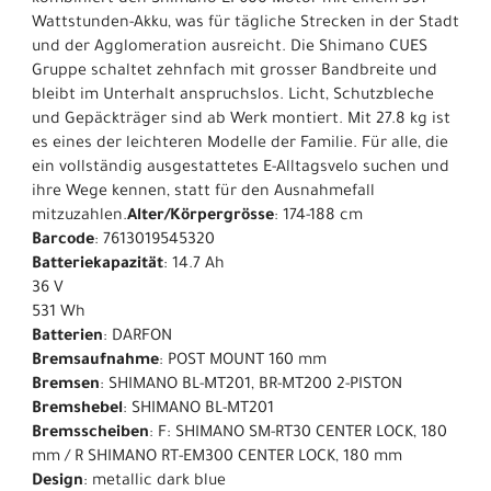
kombiniert den Shimano EP600 Motor mit einem 531-
Wattstunden-Akku, was für tägliche Strecken in der Stadt
und der Agglomeration ausreicht. Die Shimano CUES
Gruppe schaltet zehnfach mit grosser Bandbreite und
bleibt im Unterhalt anspruchslos. Licht, Schutzbleche
und Gepäckträger sind ab Werk montiert. Mit 27.8 kg ist
es eines der leichteren Modelle der Familie. Für alle, die
ein vollständig ausgestattetes E-Alltagsvelo suchen und
ihre Wege kennen, statt für den Ausnahmefall
mitzuzahlen.
Alter/Körpergrösse
: 174-188 cm
Barcode
: 7613019545320
Batteriekapazität
: 14.7 Ah
36 V
531 Wh
Batterien
: DARFON
Bremsaufnahme
: POST MOUNT 160 mm
Bremsen
: SHIMANO BL-MT201, BR-MT200 2-PISTON
Bremshebel
: SHIMANO BL-MT201
Bremsscheiben
: F: SHIMANO SM-RT30 CENTER LOCK, 180
mm / R SHIMANO RT-EM300 CENTER LOCK, 180 mm
Design
: metallic dark blue