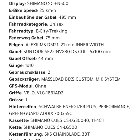
Display
: SHIMANO SC-EN500
E-Bike Speed
: 25 km/h
Einbauhöhe der Gabel
: 495 mm
Fahrradkategorie
: Unisex
Fahrradtyp
: E-City/Trekking
Federweg Gabel
: 75 mm
Felgen
: ALEXRIMS DM21, 21 mm INNER WIDTH
Gabel
: SUNTOUR SF22-NVX30 DS COIL, 5x100 mm
Gabel Offset
: 44 mm
Gänge
: 1x10
Gebrauchsklasse
: 2
Gepäckträger
: MASSLOAD BIXS CUSTOM, MIK SYSTEM
GPS-Modul
: Ohne
Griffe
: VELO, VLG-1891AD2
Grösse
: L
Hinterreifen
: SCHWALBE ENERGIZER PLUS, PERFORMANCE,
GREEN-GUARD ADDIX 700x55C
Kassette
: SHIMANO CUES CS-LG300-10, 11-48T
Kette
: SHIMANO CUES CN-LG500
Kettenführung
: SKS CHAINBLADE, 38T