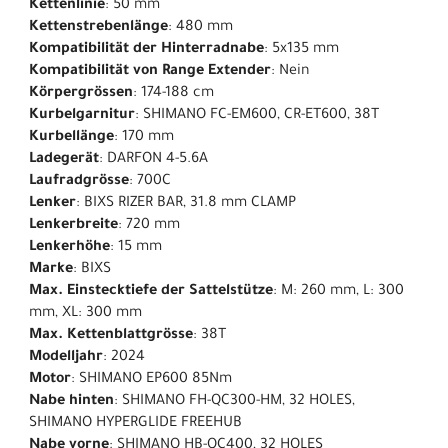
Kettenlinie
: 50 mm
Kettenstrebenlänge
: 480 mm
Kompatibilität der Hinterradnabe
: 5x135 mm
Kompatibilität von Range Extender
: Nein
Körpergrössen
: 174-188 cm
Kurbelgarnitur
: SHIMANO FC-EM600, CR-ET600, 38T
Kurbellänge
: 170 mm
Ladegerät
: DARFON 4-5.6A
Laufradgrösse
: 700C
Lenker
: BIXS RIZER BAR, 31.8 mm CLAMP
Lenkerbreite
: 720 mm
Lenkerhöhe
: 15 mm
Marke
: BIXS
Max. Einstecktiefe der Sattelstütze
: M: 260 mm, L: 300
mm, XL: 300 mm
Max. Kettenblattgrösse
: 38T
Modelljahr
: 2024
Motor
: SHIMANO EP600 85Nm
Nabe hinten
: SHIMANO FH-QC300-HM, 32 HOLES,
SHIMANO HYPERGLIDE FREEHUB
Nabe vorne
: SHIMANO HB-QC400, 32 HOLES