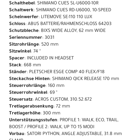
Schalthebel
: SHIMANO CUES SL-U6000-10R
Schaltwerk
: SHIMANO CUES RD-U6000, 10-SPEED
Scheinwerfer
: LITEMOVE SE-110 110 LUX
Schloss
: ABUS BATTERIE/RAHMENSCHLOSS 64203
Schutzbleche
: BIXS WIDE ALLOY, 62 mm WIDE
Seriennummer
: 3031
Sitzrohrlänge
: 520 mm
Sitzwinkel
: 74 °
Spacer
: INCLUDED IN HEADSET
Stack
: 668 mm
Ständer
: PLETSCHER ESGE COMP 40 FLEX/F18
Steckachse Hinten
: SHIMANO QICK RELEASE 170 mm
Steuerrohrlänge
: 160 mm
Steuerrohrwinkel
: 69 °
Steuersatz
: ACROS CUSTOM, 310.52.672
Tretlagerabsenkung
: 72 mm
Tretlagerhöhe
: 300 mm
Unterstützungsstufen
: PROFILE 1: WALK, ECO, TRAIL,
BOOST / PROFILE 2: WALK, UP TO 15 MODI
Vorbau
: SATORI PYTHON, ANGLE ADJUSTABLE, 31.8 mm