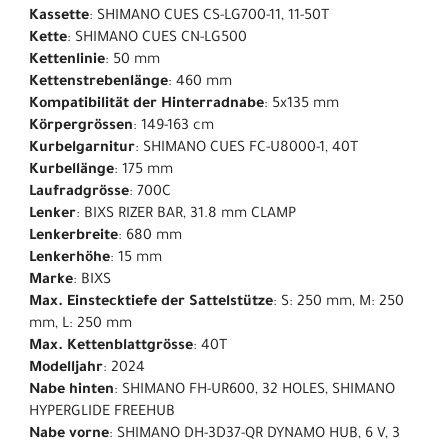
Kassette
: SHIMANO CUES CS-LG700-11, 11-50T
Kette
: SHIMANO CUES CN-LG500
Kettenlinie
: 50 mm
Kettenstrebenlänge
: 460 mm
Kompatibilität der Hinterradnabe
: 5x135 mm
Körpergrössen
: 149-163 cm
Kurbelgarnitur
: SHIMANO CUES FC-U8000-1, 40T
Kurbellänge
: 175 mm
Laufradgrösse
: 700C
Lenker
: BIXS RIZER BAR, 31.8 mm CLAMP
Lenkerbreite
: 680 mm
Lenkerhöhe
: 15 mm
Marke
: BIXS
Max. Einstecktiefe der Sattelstütze
: S: 250 mm, M: 250
mm, L: 250 mm
Max. Kettenblattgrösse
: 40T
Modelljahr
: 2024
Nabe hinten
: SHIMANO FH-UR600, 32 HOLES, SHIMANO
HYPERGLIDE FREEHUB
Nabe vorne
: SHIMANO DH-3D37-QR DYNAMO HUB, 6 V, 3