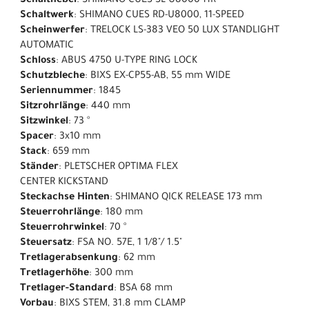
Schalthebel
: SHIMANO CUES SL-U8000-11R
Schaltwerk
: SHIMANO CUES RD-U8000, 11-SPEED
Scheinwerfer
: TRELOCK LS-383 VEO 50 LUX STANDLIGHT
AUTOMATIC
Schloss
: ABUS 4750 U-TYPE RING LOCK
Schutzbleche
: BIXS EX-CP55-AB, 55 mm WIDE
Seriennummer
: 1845
Sitzrohrlänge
: 440 mm
Sitzwinkel
: 73 °
Spacer
: 3x10 mm
Stack
: 659 mm
Ständer
: PLETSCHER OPTIMA FLEX
CENTER KICKSTAND
Steckachse Hinten
: SHIMANO QICK RELEASE 173 mm
Steuerrohrlänge
: 180 mm
Steuerrohrwinkel
: 70 °
Steuersatz
: FSA NO. 57E, 1 1/8"/ 1.5"
Tretlagerabsenkung
: 62 mm
Tretlagerhöhe
: 300 mm
Tretlager-Standard
: BSA 68 mm
Vorbau
: BIXS STEM, 31.8 mm CLAMP