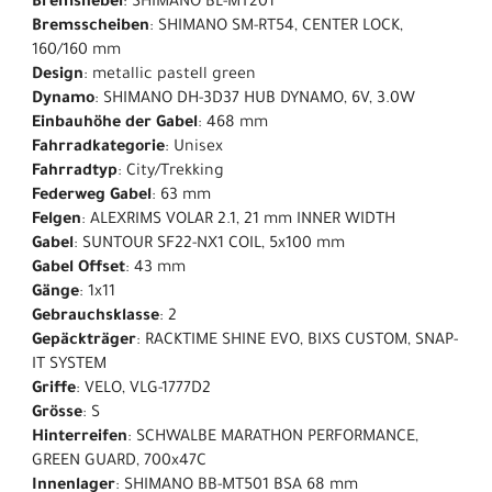
Bremshebel
: SHIMANO BL-MT201
Bremsscheiben
: SHIMANO SM-RT54, CENTER LOCK,
160/160 mm
Design
: metallic pastell green
Dynamo
: SHIMANO DH-3D37 HUB DYNAMO, 6V, 3.0W
Einbauhöhe der Gabel
: 468 mm
Fahrradkategorie
: Unisex
Fahrradtyp
: City/Trekking
Federweg Gabel
: 63 mm
Felgen
: ALEXRIMS VOLAR 2.1, 21 mm INNER WIDTH
Gabel
: SUNTOUR SF22-NX1 COIL, 5x100 mm
Gabel Offset
: 43 mm
Gänge
: 1x11
Gebrauchsklasse
: 2
Gepäckträger
: RACKTIME SHINE EVO, BIXS CUSTOM, SNAP-
IT SYSTEM
Griffe
: VELO, VLG-1777D2
Grösse
: S
Hinterreifen
: SCHWALBE MARATHON PERFORMANCE,
GREEN GUARD, 700x47C
Innenlager
: SHIMANO BB-MT501 BSA 68 mm