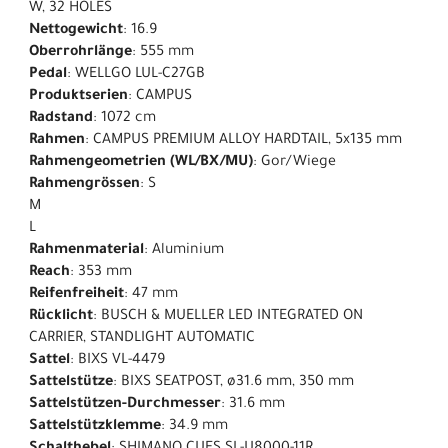
W, 32 HOLES
Nettogewicht
: 16.9
Oberrohrlänge
: 555 mm
Pedal
: WELLGO LUL-C27GB
Produktserien
: CAMPUS
Radstand
: 1072 cm
Rahmen
: CAMPUS PREMIUM ALLOY HARDTAIL, 5x135 mm
Rahmengeometrien (WL/BX/MU)
: Gor/Wiege
Rahmengrössen
: S
M
L
Rahmenmaterial
: Aluminium
Reach
: 353 mm
Reifenfreiheit
: 47 mm
Rücklicht
: BUSCH & MUELLER LED INTEGRATED ON
CARRIER, STANDLIGHT AUTOMATIC
Sattel
: BIXS VL-4479
Sattelstütze
: BIXS SEATPOST, ø31.6 mm, 350 mm
Sattelstützen-Durchmesser
: 31.6 mm
Sattelstützklemme
: 34.9 mm