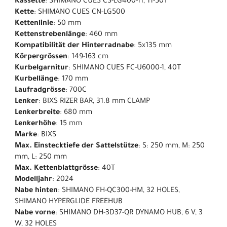
Kassette
: SHIMANO CUES CS-LG400-11, 11-50T
Kette
: SHIMANO CUES CN-LG500
Kettenlinie
: 50 mm
Kettenstrebenlänge
: 460 mm
Kompatibilität der Hinterradnabe
: 5x135 mm
Körpergrössen
: 149-163 cm
Kurbelgarnitur
: SHIMANO CUES FC-U6000-1, 40T
Kurbellänge
: 170 mm
Laufradgrösse
: 700C
Lenker
: BIXS RIZER BAR, 31.8 mm CLAMP
Lenkerbreite
: 680 mm
Lenkerhöhe
: 15 mm
Marke
: BIXS
Max. Einstecktiefe der Sattelstütze
: S: 250 mm, M: 250
mm, L: 250 mm
Max. Kettenblattgrösse
: 40T
Modelljahr
: 2024
Nabe hinten
: SHIMANO FH-QC300-HM, 32 HOLES,
SHIMANO HYPERGLIDE FREEHUB
Nabe vorne
: SHIMANO DH-3D37-QR DYNAMO HUB, 6 V, 3
W, 32 HOLES