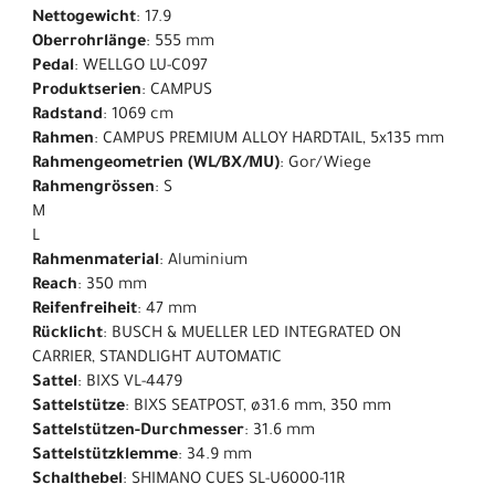
Nettogewicht
: 17.9
Oberrohrlänge
: 555 mm
Pedal
: WELLGO LU-C097
Produktserien
: CAMPUS
Radstand
: 1069 cm
Rahmen
: CAMPUS PREMIUM ALLOY HARDTAIL, 5x135 mm
Rahmengeometrien (WL/BX/MU)
: Gor/Wiege
Rahmengrössen
: S
M
L
Rahmenmaterial
: Aluminium
Reach
: 350 mm
Reifenfreiheit
: 47 mm
Rücklicht
: BUSCH & MUELLER LED INTEGRATED ON
CARRIER, STANDLIGHT AUTOMATIC
Sattel
: BIXS VL-4479
Sattelstütze
: BIXS SEATPOST, ø31.6 mm, 350 mm
Sattelstützen-Durchmesser
: 31.6 mm
Sattelstützklemme
: 34.9 mm
Schalthebel
: SHIMANO CUES SL-U6000-11R