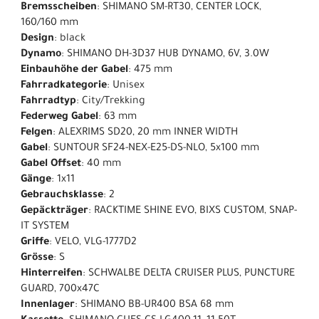
Bremsscheiben
: SHIMANO SM-RT30, CENTER LOCK,
160/160 mm
Design
: black
Dynamo
: SHIMANO DH-3D37 HUB DYNAMO, 6V, 3.0W
Einbauhöhe der Gabel
: 475 mm
Fahrradkategorie
: Unisex
Fahrradtyp
: City/Trekking
Federweg Gabel
: 63 mm
Felgen
: ALEXRIMS SD20, 20 mm INNER WIDTH
Gabel
: SUNTOUR SF24-NEX-E25-DS-NLO, 5x100 mm
Gabel Offset
: 40 mm
Gänge
: 1x11
Gebrauchsklasse
: 2
Gepäckträger
: RACKTIME SHINE EVO, BIXS CUSTOM, SNAP-
IT SYSTEM
Griffe
: VELO, VLG-1777D2
Grösse
: S
Hinterreifen
: SCHWALBE DELTA CRUISER PLUS, PUNCTURE
GUARD, 700x47C
Innenlager
: SHIMANO BB-UR400 BSA 68 mm