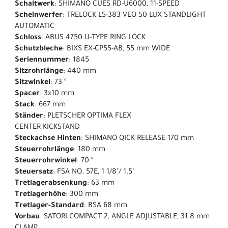
Schaltwerk
: SHIMANO CUES RD-U6000, 11-SPEED
Scheinwerfer
: TRELOCK LS-383 VEO 50 LUX STANDLIGHT
AUTOMATIC
Schloss
: ABUS 4750 U-TYPE RING LOCK
Schutzbleche
: BIXS EX-CP55-AB, 55 mm WIDE
Seriennummer
: 1845
Sitzrohrlänge
: 440 mm
Sitzwinkel
: 73 °
Spacer
: 3x10 mm
Stack
: 667 mm
Ständer
: PLETSCHER OPTIMA FLEX
CENTER KICKSTAND
Steckachse Hinten
: SHIMANO QICK RELEASE 170 mm
Steuerrohrlänge
: 180 mm
Steuerrohrwinkel
: 70 °
Steuersatz
: FSA NO. 57E, 1 1/8"/ 1.5"
Tretlagerabsenkung
: 63 mm
Tretlagerhöhe
: 300 mm
Tretlager-Standard
: BSA 68 mm
Vorbau
: SATORI COMPACT 2, ANGLE ADJUSTABLE, 31.8 mm