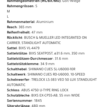
Rahmengeometrien (WL/BX/MU)
: Gor/Wiege
Rahmengrössen
: S
M
L
Rahmenmaterial
: Aluminium
Reach
: 365 mm
Reifenfreiheit
: 47 mm
Rücklicht
: BUSCH & MUELLER LED INTEGRATED ON
CARRIER, STANDLIGHT AUTOMATIC
Sattel
: BIXS VL-4479
Sattelstütze
: BIXS SEATPOST, ø31.6 mm, 350 mm
Sattelstützen-Durchmesser
: 31.6 mm
Sattelstützklemme
: 34.9 mm
Schalthebel
: SHIMANO CUES SL-U6000-10R
Schaltwerk
: SHIMANO CUES RD-U6000, 10-SPEED
Scheinwerfer
: TRELOCK LS-383 VEO 50 LUX STANDLIGHT
AUTOMATIC
Schloss
: ABUS 4750 U-TYPE RING LOCK
Schutzbleche
: BIXS EX-CP55-AB, 55 mm WIDE
Seriennummer
: 1845
Sitzrohrlänge
: 480 mm