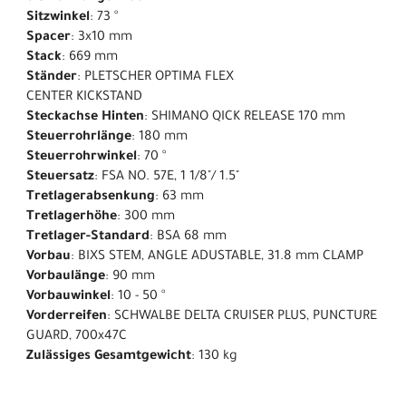
Sitzwinkel
: 73 °
Spacer
: 3x10 mm
Stack
: 669 mm
Ständer
: PLETSCHER OPTIMA FLEX
CENTER KICKSTAND
Steckachse Hinten
: SHIMANO QICK RELEASE 170 mm
Steuerrohrlänge
: 180 mm
Steuerrohrwinkel
: 70 °
Steuersatz
: FSA NO. 57E, 1 1/8"/ 1.5"
Tretlagerabsenkung
: 63 mm
Tretlagerhöhe
: 300 mm
Tretlager-Standard
: BSA 68 mm
Vorbau
: BIXS STEM, ANGLE ADUSTABLE, 31.8 mm CLAMP
Vorbaulänge
: 90 mm
Vorbauwinkel
: 10 - 50 °
Vorderreifen
: SCHWALBE DELTA CRUISER PLUS, PUNCTURE
GUARD, 700x47C
Zulässiges Gesamtgewicht
: 130 kg