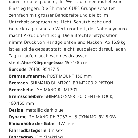
damit für alle gedacht, die Wert auf einen mühelosen
Einstieg legen. Die Shimano CUES Gruppe schaltet
zehnfach mit grosser Bandbreite und bleibt im
Unterhalt anspruchslos. Licht, Schutzbleche und
Gepäckträger sind ab Werk montiert, der Nabendynamo
macht Akkus überflüssig. Die aufrechte Sitzposition
nimmt Druck von Handgelenken und Nacken. Ab 16.9 kg
ist es solide gebaut statt leicht, ausgelegt darauf, jeden
Tag zu laufen, auch wenn es draussen
steht.
Alter/Körpergrösse
: 159-178 cm
Barcode
: 7613019543715
Bremsaufnahme
: POST MOUNT 160 mm
Bremsen
: SHIMANO BL-MT201, BR-MT200 2-PISTON
Bremshebel
: SHIMANO BL-MT201
Bremsscheiben
: SHIMANO SM-RT30, CENTER LOCK,
160/160 mm
Design
: metallic dark blue
Dynamo
: SHIMANO DH-3D37 HUB DYNAMO, 6V, 3.0W
Einbauhöhe der Gabel
: 477 mm
Fahrradkategorie
: Unisex
Fahrradtyp
: City/Trekking