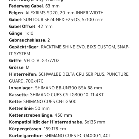
Federweg Gabel
: 63 mm
Felgen
: ALEXRIMS SD20, 20 mm INNER WIDTH
Gabel
: SUNTOUR SF24-NEX-E25-DS, 5x100 mm
Gabel Offset
: 42 mm
Gänge
: 1x10
Gebrauchsklasse
: 2
Gepäckträger
: RACKTIME SHINE EVO, BIXS CUSTOM, SNAP-
IT SYSTEM
Griffe
: VELO, VLG-1777D2
Grösse
: M
Hinterreifen
: SCHWALBE DELTA CRUISER PLUS, PUNCTURE
GUARD, 700x47C
Innenlager
: SHIMANO BB-UN300 BSA 68 mm
Kassette
: SHIMANO CUES CS-LG300-10, 11-48T
Kette
: SHIMANO CUES CN-LG500
Kettenlinie
: 50 mm
Kettenstrebenlänge
: 460 mm
Kompatibilität der Hinterradnabe
: 5x135 mm
Körpergrössen
: 159-178 cm
Kurbelgarnitur
: SHIMANO CUES FC-U4000-1, 40T