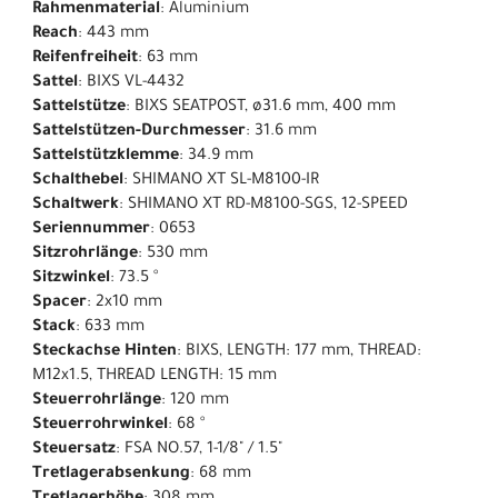
Rahmenmaterial
: Aluminium
Reach
: 443 mm
Reifenfreiheit
: 63 mm
Sattel
: BIXS VL-4432
Sattelstütze
: BIXS SEATPOST, ø31.6 mm, 400 mm
Sattelstützen-Durchmesser
: 31.6 mm
Sattelstützklemme
: 34.9 mm
Schalthebel
: SHIMANO XT SL-M8100-IR
Schaltwerk
: SHIMANO XT RD-M8100-SGS, 12-SPEED
Seriennummer
: 0653
Sitzrohrlänge
: 530 mm
Sitzwinkel
: 73.5 °
Spacer
: 2x10 mm
Stack
: 633 mm
Steckachse Hinten
: BIXS, LENGTH: 177 mm, THREAD:
M12x1.5, THREAD LENGTH: 15 mm
Steuerrohrlänge
: 120 mm
Steuerrohrwinkel
: 68 °
Steuersatz
: FSA NO.57, 1-1/8" / 1.5"
Tretlagerabsenkung
: 68 mm