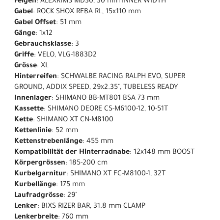
Felgen
: ALEXRIMS MD30, 30 mm INNER WIDTH
Gabel
: ROCK SHOX REBA RL, 15x110 mm
Gabel Offset
: 51 mm
Gänge
: 1x12
Gebrauchsklasse
: 3
Griffe
: VELO, VLG-1883D2
Grösse
: XL
Hinterreifen
: SCHWALBE RACING RALPH EVO, SUPER
GROUND, ADDIX SPEED, 29x2.35", TUBELESS READY
Innenlager
: SHIMANO BB-MT801 BSA 73 mm
Kassette
: SHIMANO DEORE CS-M6100-12, 10-51T
Kette
: SHIMANO XT CN-M8100
Kettenlinie
: 52 mm
Kettenstrebenlänge
: 455 mm
Kompatibilität der Hinterradnabe
: 12x148 mm BOOST
Körpergrössen
: 185-200 cm
Kurbelgarnitur
: SHIMANO XT FC-M8100-1, 32T
Kurbellänge
: 175 mm
Laufradgrösse
: 29"
Lenker
: BIXS RIZER BAR, 31.8 mm CLAMP
Lenkerbreite
: 760 mm